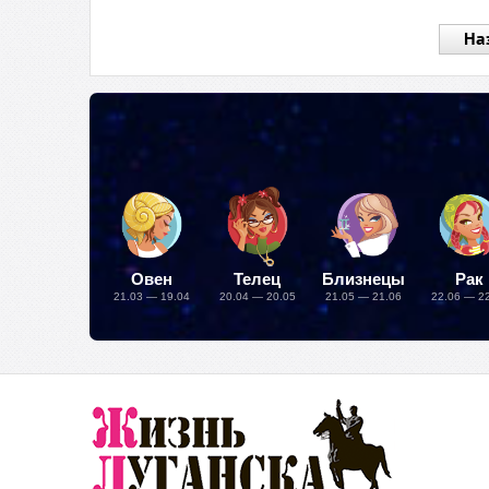
На
Овен
Телец
Близнецы
Рак
21.03 — 19.04
20.04 — 20.05
21.05 — 21.06
22.06 — 2