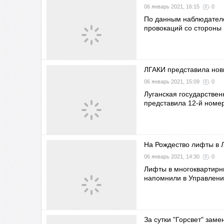
06 январь 2021, 16:15
0
По данным наблюдателе
провокаций со стороны
ЛГАКИ представила новы
06 январь 2021, 15:09
0
Луганская государствен
представила 12-й номер
На Рождество лифты в Л
06 январь 2021, 14:30
0
Лифты в многоквартирны
напомнили в Управлени
За сутки "Горсвет" зам