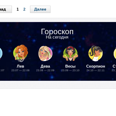
зад
Далее
1
2
Гороскоп
На сегодня
Лев
Дева
Весы
Скорпион
С
2.07
23.07 — 22.08
23.08 — 22.09
23.09 — 23.10
24.10 — 22.11
23.