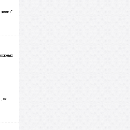
рсвет"
зможных
, на