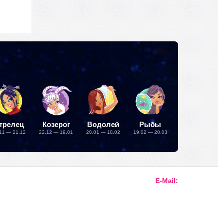
трелец
Козерог
Водолей
Рыбы
11 — 21.12
22.12 — 19.01
20.01 — 18.02
19.02 — 20.03
E-Mail: