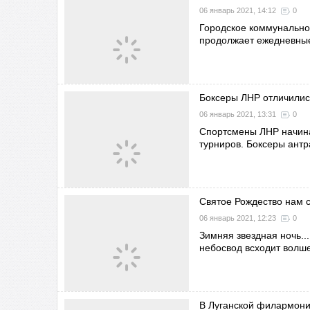
06 январь 2021, 14:12
0
Городское коммунально
продолжает ежедневные
Боксеры ЛНР отличилис
06 январь 2021, 13:31
0
Спортсмены ЛНР начинаю
турниров. Боксеры антр
Святое Рождество нам с
06 январь 2021, 12:23
0
Зимняя звездная ночь..
небосвод всходит волше
В Луганской филармони