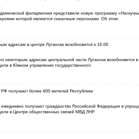
адемической филармонии представили новую программу «Нескучн
героями которой являются сказочные персонажи. Об этом
ым адресам в центре Луганска возобновится к 16.00
о некоторым адресам центральной части Луганска возобновится в 
щили в Южном управлении государственного
 РФ получают более 600 жителей Республики
 ежедневно получают гражданство Российской Федерации в упро
щили в Центре общественных связей МВД ЛНР.