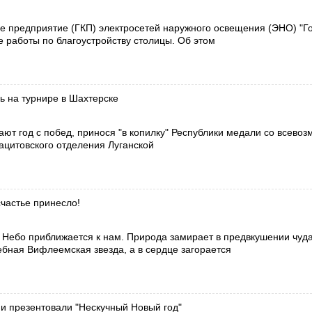
е предприятие (ГКП) электросетей наружного освещения (ЭНО) "Го
 работы по благоустройству столицы. Об этом
ь на турнире в Шахтерске
т год с побед, принося "в копилку" Республики медали со всево
ацитовского отделения Луганской
частье принесло!
. Небо приближается к нам. Природа замирает в предвкушении чуда
бная Вифлеемская звезда, а в сердце загорается
и презентовали "Нескучный Новый год"