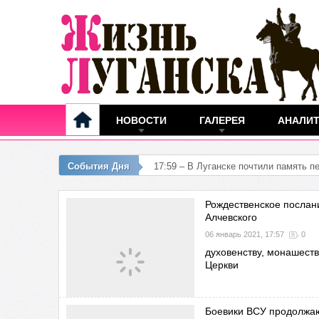
НОВОСТИ
ГАЛЕРЕЯ
АНАЛИ
События Дня
15:32 – Завод "
Рождественское послан
Алчевского
06 январь 2021, 17:57
0
духовенству, монашест
Церкви
Боевики ВСУ продолжаю