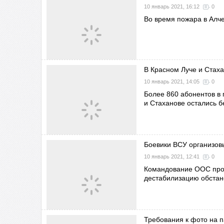
10 январь 2021, 16:12
0
Во время пожара в Алч
В Красном Луче и Стаха
10 январь 2021, 14:05
0
Более 860 абонентов в 
и Стаханове остались б
Боевики ВСУ организов
10 январь 2021, 12:41
0
Командование ООС прод
дестабилизацию обстан
Требования к фото на 