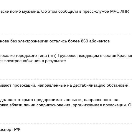
евске погиб мужчина. Об этом сообщили в пресс-службе МЧС ЛНР.
нове без электроэнергии остались более 860 абонентов
поселке городского типа (пгт) Грушевое, входящем в состав Красно
ез электроснабжения в результате
ывают провокации, направленные на дестабилизацию обстановки
олжает открыто предпринимать попытки, направленные на
овки вблизи линии соприкосновения, организовывая провокации. О
паспорт РФ