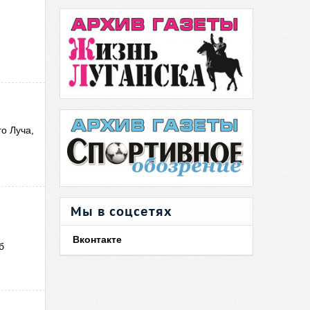
го Луча,
Мы в соцсетях
Вконтакте
б