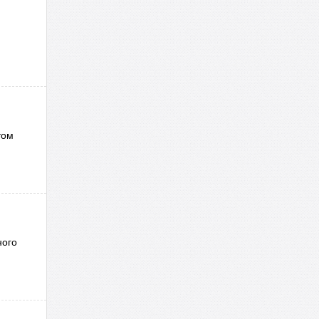
том
ного