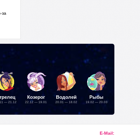
-за
трелец
Козерог
Водолей
Рыбы
11 — 21.12
22.12 — 19.01
20.01 — 18.02
19.02 — 20.03
E-Mail: