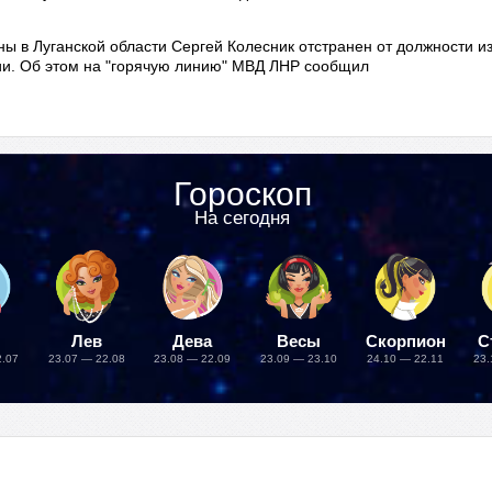
ы в Луганской области Сергей Колесник отстранен от должности из
ии. Об этом на "горячую линию" МВД ЛНР сообщил
Гороскоп
На сегодня
Лев
Дева
Весы
Скорпион
С
2.07
23.07 — 22.08
23.08 — 22.09
23.09 — 23.10
24.10 — 22.11
23.