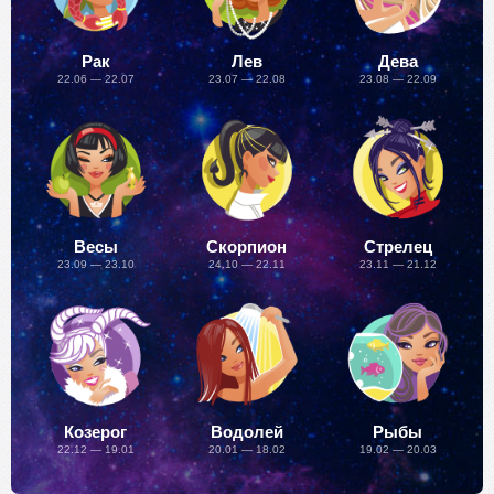
Рак
Лев
Дева
22.06 — 22.07
23.07 — 22.08
23.08 — 22.09
Весы
Скорпион
Стрелец
23.09 — 23.10
24.10 — 22.11
23.11 — 21.12
Козерог
Водолей
Рыбы
22.12 — 19.01
20.01 — 18.02
19.02 — 20.03