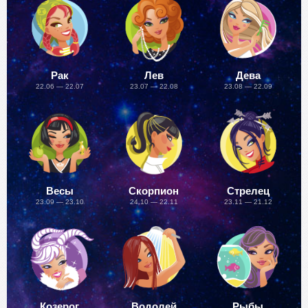
Рак
Лев
Дева
22.06 — 22.07
23.07 — 22.08
23.08 — 22.09
Весы
Скорпион
Стрелец
23.09 — 23.10
24.10 — 22.11
23.11 — 21.12
Козерог
Водолей
Рыбы