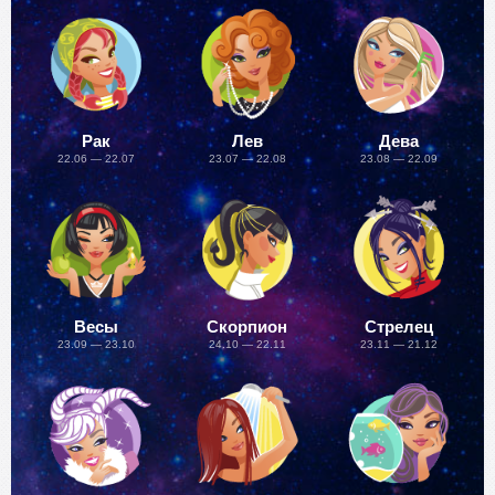
Рак
Лев
Дева
22.06 — 22.07
23.07 — 22.08
23.08 — 22.09
Весы
Скорпион
Стрелец
23.09 — 23.10
24.10 — 22.11
23.11 — 21.12