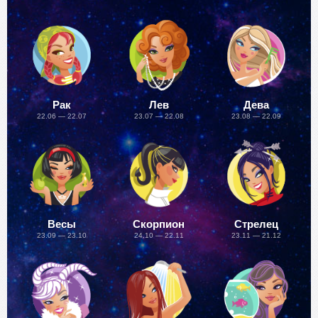
Рак
Лев
Дева
22.06 — 22.07
23.07 — 22.08
23.08 — 22.09
Весы
Скорпион
Стрелец
23.09 — 23.10
24.10 — 22.11
23.11 — 21.12