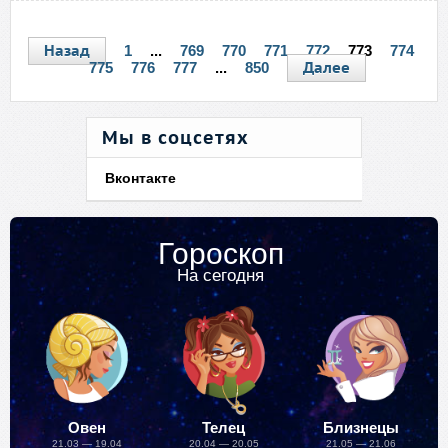
Назад
1
...
769
770
771
772
773
774
Далее
775
776
777
...
850
Мы в соцсетях
Вконтакте
Гороскоп
На сегодня
Овен
Телец
Близнецы
21.03 — 19.04
20.04 — 20.05
21.05 — 21.06