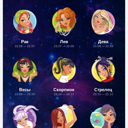
Рак
Лев
Дева
22.06 — 22.07
23.07 — 22.08
23.08 — 22.09
Весы
Скорпион
Стрелец
23.09 — 23.10
24.10 — 22.11
23.11 — 21.12