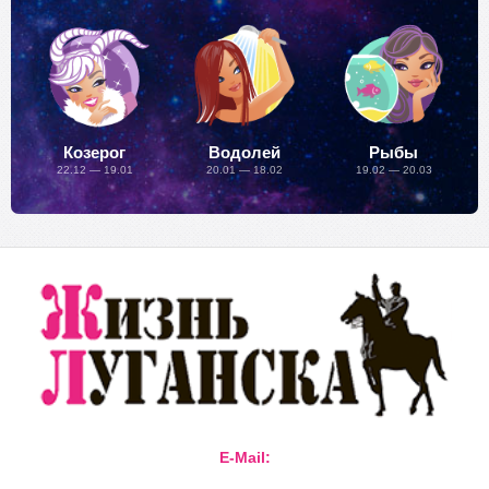
Козерог
Водолей
Рыбы
22.12 — 19.01
20.01 — 18.02
19.02 — 20.03
E-Mail: