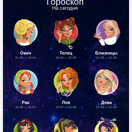
Гороскоп
На сегодня
Овен
Телец
Близнецы
21.03 — 19.04
20.04 — 20.05
21.05 — 21.06
Рак
Лев
Дева
22.06 — 22.07
23.07 — 22.08
23.08 — 22.09