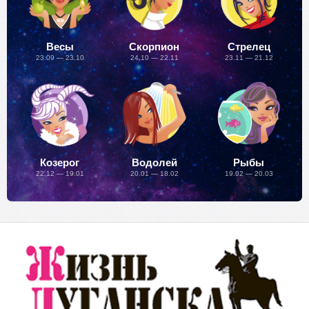
Весы
Скорпион
Стрелец
23.09 — 23.10
24.10 — 22.11
23.11 — 21.12
Козерог
Водолей
Рыбы
22.12 — 19.01
20.01 — 18.02
19.02 — 20.03