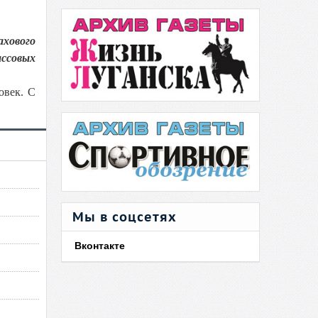
ахового
ссовых
овек. С
Мы в соцсетях
Вконтакте