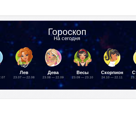
Гороскоп
На сегодня
Лев
Дева
Весы
Скорпион
С
2.07
23.07 — 22.08
23.08 — 22.09
23.09 — 23.10
24.10 — 22.11
23.