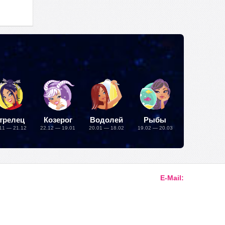
трелец
Козерог
Водолей
Рыбы
11 — 21.12
22.12 — 19.01
20.01 — 18.02
19.02 — 20.03
E-Mail: