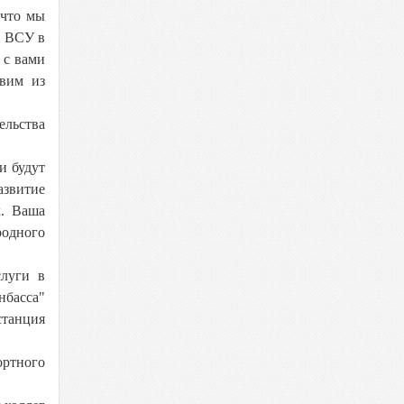
 что мы
и ВСУ в
 с вами
авим из
ельства
и будут
звитие
х. Ваша
родного
слуги в
нбасса"
танция
ортного