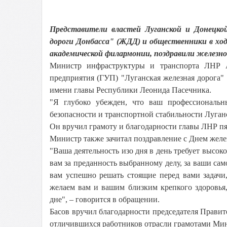
Представители властей Луганской и Донецкой
дороги Донбасса" (ЖДД) и общественники в хо
академической филармонии, поздравили железн
Министр инфраструктуры и транспорта ЛНР Ал
предприятия (ГУП) "Луганская железная дорога" 
имени главы Республики Леонида Пасечника.
"Я глубоко убежден, что ваш профессиональн
безопасности и транспортной стабильности Луган
Он вручил грамоту и благодарности главы ЛНР п
Министр также зачитал поздравление с Днем жел
"Ваша деятельность изо дня в день требует высо
вам за преданность выбранному делу, за ваши сам
вам успешно решать стоящие перед вами задачи
желаем вам и вашим близким крепкого здоровья,
дне", – говорится в обращении.
Басов вручил благодарности председателя Прави
отличившихся работников отрасли грамотами Мин