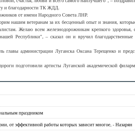
овой, счастья, любви и всего самого наилучшего", – поздравил
ту и благодарности ТК ЖДД.
ожников от имени Народного Совета ЛНР.
ворим нашим ветеранам за их бесценный опыт и знания, которы
листам. Желаю всем железнодорожникам крепкого здоровья, с
нашей Республики", – сказал он и вручил благодарственные
ель главы администрации Луганска Оксана Терещенко и предс
дороги подготовили артисты Луганской академической филар
ональным праздником
ии, от эффективной работы которых зависит многое, - Назарян