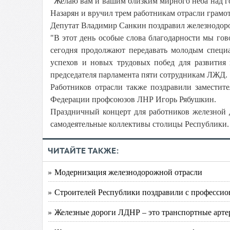
"Желаю вам и вашим близким мирного неба над гол
Назарян и вручил трем работникам отрасли грамо
Депутат Владимир Санкин поздравил железнодор
"В этот день особые слова благодарности мы го
сегодня продолжают передавать молодым специа
успехов и новых трудовых побед для развития 
председателя парламента пяти сотрудникам ЛЖД.
Работников отрасли также поздравили заместит
Федерации профсоюзов ЛНР Игорь Рябушкин.
Праздничный концерт для работников железной 
самодеятельные коллективы столицы Республики.
ЧИТАЙТЕ ТАКЖЕ:
» Модернизация железнодорожной отрасли
» Строителей Республики поздравили с професси
» Железные дороги ЛДНР – это транспортные артер