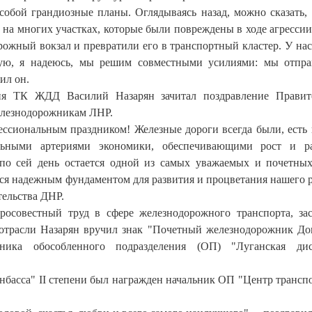
собой грандиозные планы. Оглядываясь назад, можно сказать,
 на многих участках, которые были повреждены в ходе агресси
ожный вокзал и превратили его в транспортный кластер. У нас
орую, я надеюсь, мы решим совместными усилиями: мы отпр
ил он.
ния ТК ЖДД Василий Назарян зачитал поздравление Правит
елезнодорожникам ЛНР.
ссиональным праздником! Железные дороги всегда были, есть 
льными артериями экономики, обеспечивающими рост и ра
 по сей день остается одной из самых уважаемых и почетны
ется надежным фундаментом для развития и процветания нашего 
тельства ДНР.
росовестный труд в сфере железнодорожного транспорта, за
отрасли Назарян вручил знак "Почетный железнодорожник До
ника обособленного подразделения (ОП) "Луганская дис
онбасса" II степени был награжден начальник ОП "Центр трансп