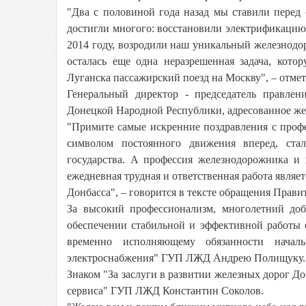
"Два с половиной года назад мы ставили перед 
достигли многого: восстановили электрификацию
2014 году, возродили наш уникальный железнодор
осталась еще одна неразрешенная задача, кот
Луганска пассажирский поезд на Москву", – отмет
Генеральный директор - председатель правле
Донецкой Народной Республики, адресованное ж
"Примите самые искренние поздравления с профе
символом постоянного движения вперед, ста
государства. А профессия железнодорожника и
ежедневная трудная и ответственная работа явля
Донбасса", – говорится в тексте обращения Прави
За высокий профессионализм, многолетний доб
обеспечении стабильной и эффективной работы 
временно исполняющему обязанности началь
электроснабжения" ГУП ЛЖД Андрею Полищуку.
Знаком "За заслуги в развитии железных дорог Д
сервиса" ГУП ЛЖД Константин Соколов.