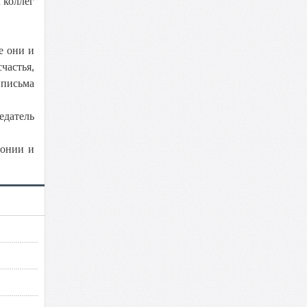
 коллег
е они и
частья,
 письма
едатель
монии и