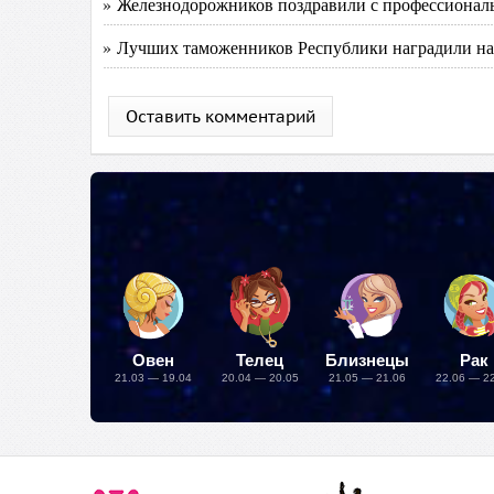
» Железнодорожников поздравили с профессионал
» Лучших таможенников Республики наградили на
Оставить комментарий
Овен
Телец
Близнецы
Рак
21.03 — 19.04
20.04 — 20.05
21.05 — 21.06
22.06 — 2