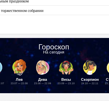
ьным праздником
 торжественном собрании
Гороскоп
На сегодня
Лев
Дева
Весы
Скорпион
С
2.07
23.07 — 22.08
23.08 — 22.09
23.09 — 23.10
24.10 — 22.11
23.