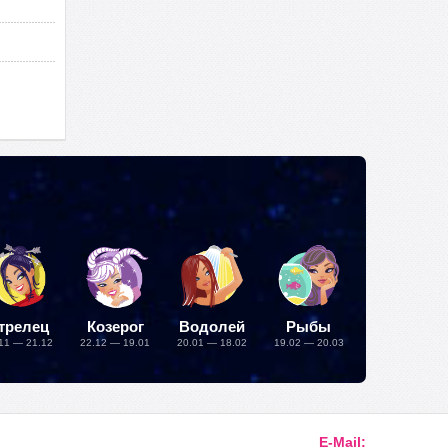
трелец
Козерог
Водолей
Рыбы
11 — 21.12
22.12 — 19.01
20.01 — 18.02
19.02 — 20.03
E-Mail: