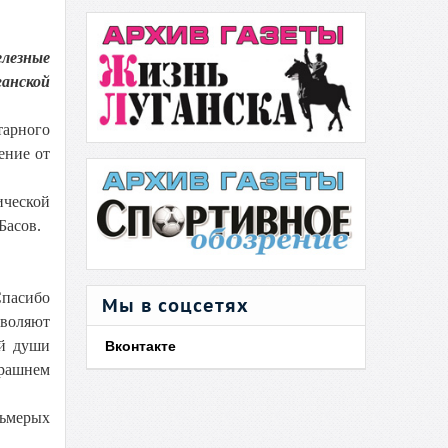
елезные
ганской
тарного
ение от
ической
Басов.
Спасибо
Мы в соцсетях
зволяют
ей души
Вконтакте
трашнем
сьмерых