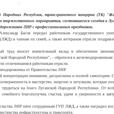
 Народных Республик, трансграничного концерна (ТК) "Ж
де торжественного мероприятия, состоявшегося
сегодня
в Лу
одорожников ЛНР с профессиональным праздником.
ександр Басов передал работникам государственного уни
(ЛЖД) и членам их семей, а также ветеранам отрасли поздравл
ый труд вносит значительный вклад в обеспечение эконом
ской Народной Республики", – обратился к железнодорожникам 
яти отличившимся работникам отрасли.
езнодорожника от Правительства ЛНР.
кой концентрации внимания, дисциплины и полной самоотдачи. 
оотверженность и мастерство, энергию и энтузиазм, которые по
, трудиться на благо Луганской Народной Республики. От вс
 семейного благополучия, счастья, удачи и уверенности в зав
тельства ЛНР пяти сотрудникам ГУП ЛЖД, а также наградил во
истерства инфраструктуры и транспорта.