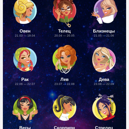
Овен
Телец
Близнецы
21.03 — 19.04
20.04 — 20.05
21.05 — 21.06
Рак
Лев
Дева
22.06 — 22.07
23.07 — 22.08
23.08 — 22.09
Весы
Скорпион
Стрелец