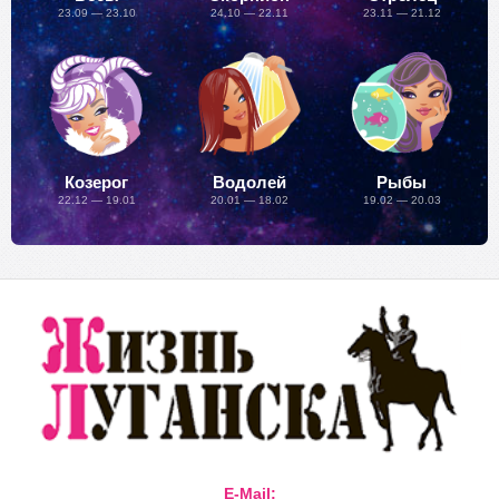
23.09 — 23.10
24.10 — 22.11
23.11 — 21.12
Козерог
Водолей
Рыбы
22.12 — 19.01
20.01 — 18.02
19.02 — 20.03
E-Mail: