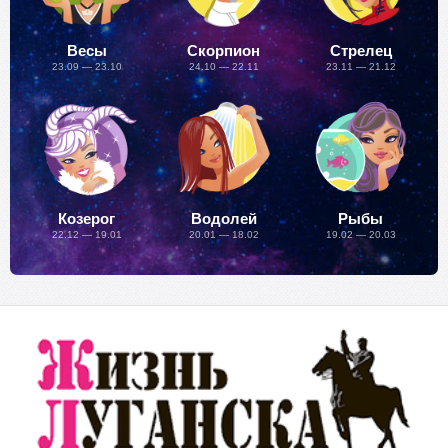
Весы
Скорпион
Стрелец
23.09 — 23.10
24.10 — 22.11
23.11 — 21.12
Козерог
Водолей
Рыбы
22.12 — 19.01
20.01 — 18.02
19.02 — 20.03