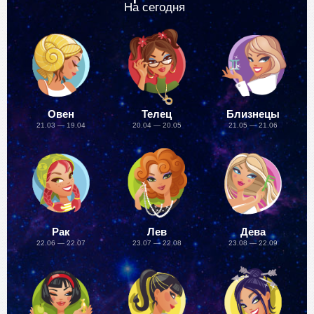
На сегодня
Овен
Телец
Близнецы
21.03 — 19.04
20.04 — 20.05
21.05 — 21.06
Рак
Лев
Дева
22.06 — 22.07
23.07 — 22.08
23.08 — 22.09