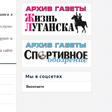
чится в
услуги»
ируют и
а сайте
.
Мы в соцсетях
Вконтакте