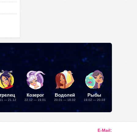
трелец
Козерог
Водолей
Рыбы
11 — 21.12
22.12 — 19.01
20.01 — 18.02
19.02 — 20.03
E-Mail: