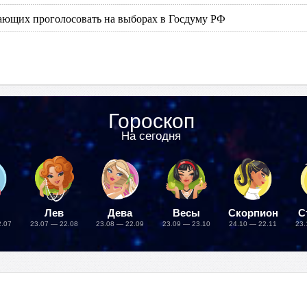
лающих проголосовать на выборах в Госдуму РФ
Гороскоп
На сегодня
Лев
Дева
Весы
Скорпион
С
2.07
23.07 — 22.08
23.08 — 22.09
23.09 — 23.10
24.10 — 22.11
23.