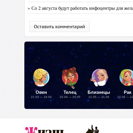
» Со 2 августа будут работать инфоцентры для же
Оставить комментарий
Овен
Телец
Близнецы
Рак
21.03 — 19.04
20.04 — 20.05
21.05 — 21.06
22.06 — 2