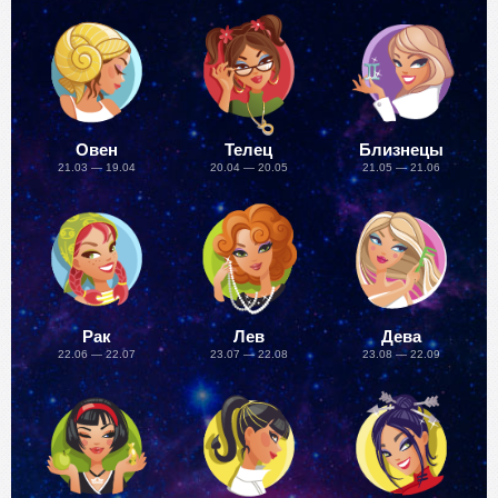
Овен
Телец
Близнецы
21.03 — 19.04
20.04 — 20.05
21.05 — 21.06
Рак
Лев
Дева
22.06 — 22.07
23.07 — 22.08
23.08 — 22.09