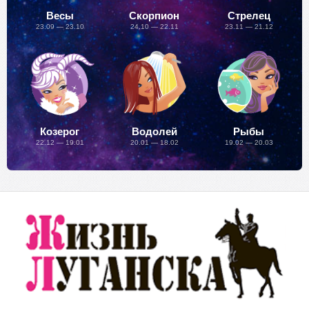
Весы
Скорпион
Стрелец
23.09 — 23.10
24.10 — 22.11
23.11 — 21.12
Козерог
Водолей
Рыбы
22.12 — 19.01
20.01 — 18.02
19.02 — 20.03