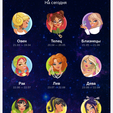
На сегодня
Овен
Телец
Близнецы
21.03 — 19.04
20.04 — 20.05
21.05 — 21.06
Рак
Лев
Дева
22.06 — 22.07
23.07 — 22.08
23.08 — 22.09