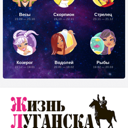
Весы
Скорпион
Стрелец
23.09 — 23.10
24.10 — 22.11
23.11 — 21.12
Козерог
Водолей
Рыбы
22.12 — 19.01
20.01 — 18.02
19.02 — 20.03