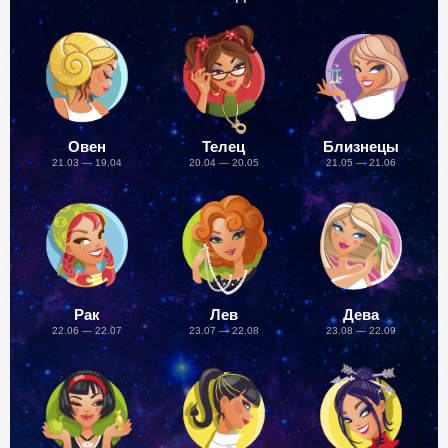
Овен
Телец
Близнецы
21.03 — 19.04
20.04 — 20.05
21.05 — 21.06
Рак
Лев
Дева
22.06 — 22.07
23.07 — 22.08
23.08 — 22.09