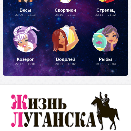
Весы
Скорпион
Стрелец
23.09 — 23.10
24.10 — 22.11
23.11 — 21.12
Козерог
Водолей
Рыбы
22.12 — 19.01
20.01 — 18.02
19.02 — 20.03