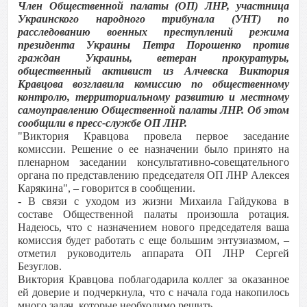
Член Общественной палаты (ОП) ЛНР, участница
Украинского народного трибунала (УНТ) по
расследованию военных преступлений режима
президента Украины Петра Порошенко против
граждан Украины, ветеран прокуратуры,
общественный активист из Алчевска Виктория
Кравцова возглавила комиссию по общественному
контролю, территориальному развитию и местному
самоуправлению Общественной палаты ЛНР. Об этом
сообщили в пресс-службе ОП ЛНР.
"Виктория Кравцова провела первое заседание
комиссии. Решение о ее назначении было принято на
пленарном заседании консультативно-совещательного
органа по представлению председателя ОП ЛНР Алексея
Карякина", – говорится в сообщении.
- В связи с уходом из жизни Михаила Гайдукова в
составе Общественной палаты произошла ротация.
Надеюсь, что с назначением нового председателя ваша
комиссия будет работать с еще большим энтузиазмом, –
отметил руководитель аппарата ОП ЛНР Сергей
Безуглов.
Виктория Кравцова поблагодарила коллег за оказанное
ей доверие и подчеркнула, что с начала года накопилось
много задач, которые необходимо решить.