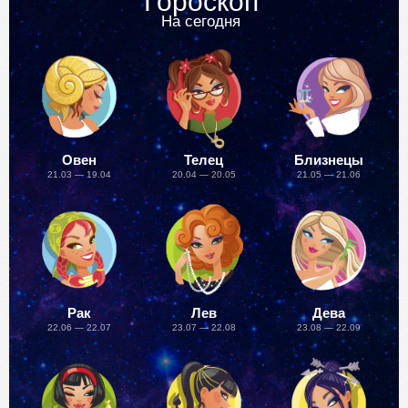
Гороскоп
На сегодня
Овен
Телец
Близнецы
21.03 — 19.04
20.04 — 20.05
21.05 — 21.06
Рак
Лев
Дева
22.06 — 22.07
23.07 — 22.08
23.08 — 22.09