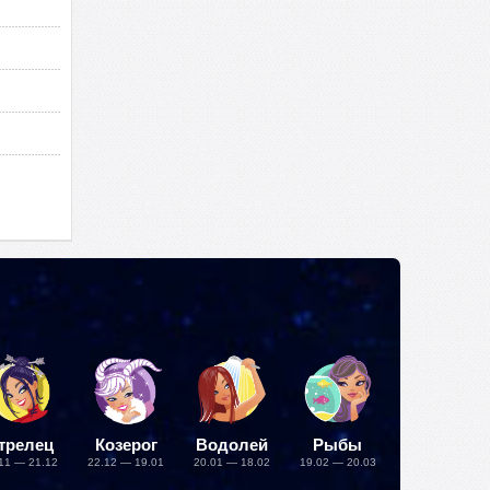
трелец
Козерог
Водолей
Рыбы
11 — 21.12
22.12 — 19.01
20.01 — 18.02
19.02 — 20.03