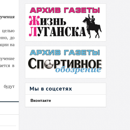
лучения
 целью
нно, до
ации на
лучение
ается в
 будут
Мы в соцсетях
Вконтакте