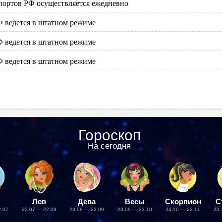
портов РФ осуществляется ежедневно
Ф ведется в штатном режиме
Ф ведется в штатном режиме
Ф ведется в штатном режиме
Гороскоп
На сегодня
Лев
Дева
Весы
Скорпион
С
2.07
23.07 — 22.08
23.08 — 22.09
23.09 — 23.10
24.10 — 22.11
23.