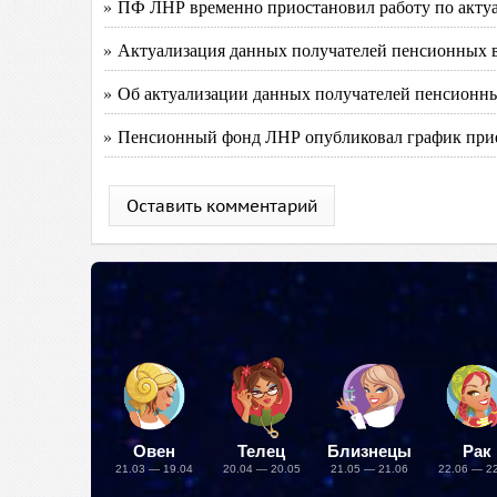
» ПФ ЛНР временно приостановил работу по акту
» Актуализация данных получателей пенсионных 
» Об актуализации данных получателей пенсионны
» Пенсионный фонд ЛНР опубликовал график при
Оставить комментарий
Овен
Телец
Близнецы
Рак
21.03 — 19.04
20.04 — 20.05
21.05 — 21.06
22.06 — 2