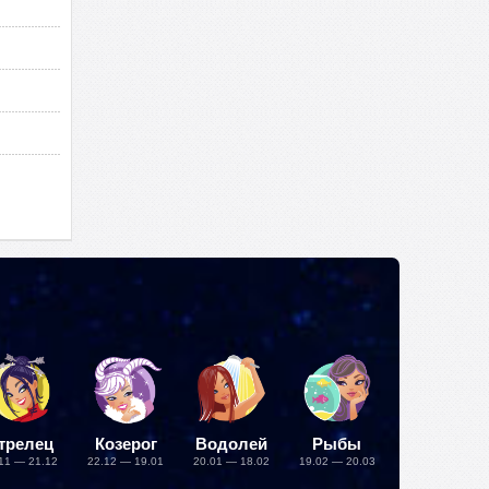
трелец
Козерог
Водолей
Рыбы
11 — 21.12
22.12 — 19.01
20.01 — 18.02
19.02 — 20.03