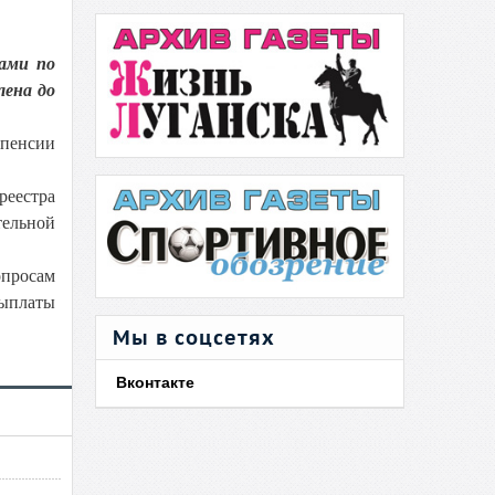
ами по
лена до
 пенсии
реестра
тельной
опросам
ыплаты
Мы в соцсетях
Вконтакте