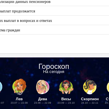
ализации данных пенсионеров
выплат продолжается
х выплат в вопросах и ответах
ема граждан
Гороскоп
На сегодня
Лев
Дева
Весы
Скорпион
С
2.07
23.07 — 22.08
23.08 — 22.09
23.09 — 23.10
24.10 — 22.11
23.