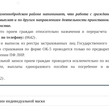
аменнобродском районе напоминает, что работа с граждан
выплат и по другим направлениям деятельности приостанов
мстве.
о прием граждан относительно назначения и перерасчета
и
по телефону:
(0642) .
и выписок из реестра застрахованных лиц Государственного 
го страхования по форме ОК-5 проводится только по предвари
влении ПФ ЛНР.
тельной записи прием граждан проводится исключительно по в
ти, выплаты единоразового пособия на погребение и в
2) .
чии индивидуальной маски