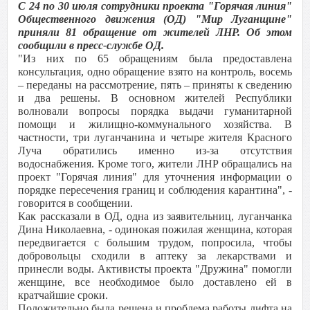
С 24 по 30 июля сотрудники проекта "Горячая линия"
Общественного движения (ОД) "Мир Луганщине"
приняли 81 обращение от жителей ЛНР. Об этом
сообщили в пресс-службе ОД.
"Из них по 65 обращениям была предоставлена
консультация, одно обращение взято на контроль, восемь
– переданы на рассмотрение, пять – приняты к сведению
и два решены. В основном жителей Республики
волновали вопросы порядка выдачи гуманитарной
помощи и жилищно-коммунального хозяйства. В
частности, три луганчанина и четыре жителя Красного
Луча обратились именно из-за отсутствия
водоснабжения. Кроме того, жители ЛНР обращались на
проект "Горячая линия" для уточнения информации о
порядке пересечения границ и соблюдения карантина", -
говорится в сообщении.
Как рассказали в ОД, одна из заявительниц, луганчанка
Дина Николаевна, - одинокая пожилая женщина, которая
передвигается с большим трудом, попросила, чтобы
добровольцы сходили в аптеку за лекарствами и
принесли воды. Активисты проекта "Дружина" помогли
женщине, все необходимое было доставлено ей в
кратчайшие сроки.
Положительно была решена и проблема работы лифта на