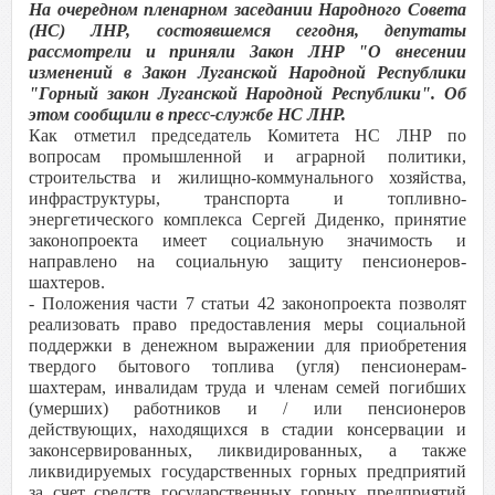
На очередном пленарном заседании Народного Совета
(НС) ЛНР, состоявшемся сегодня, депутаты
рассмотрели и приняли Закон ЛНР "О внесении
изменений в Закон Луганской Народной Республики
"Горный закон Луганской Народной Республики". Об
этом сообщили в пресс-службе НС ЛНР.
Как отметил председатель Комитета НС ЛНР по
вопросам промышленной и аграрной политики,
строительства и жилищно-коммунального хозяйства,
инфраструктуры, транспорта и топливно-
энергетического комплекса Сергей Диденко, принятие
законопроекта имеет социальную значимость и
направлено на социальную защиту пенсионеров-
шахтеров.
- Положения части 7 статьи 42 законопроекта позволят
реализовать право предоставления меры социальной
поддержки в денежном выражении для приобретения
твердого бытового топлива (угля) пенсионерам-
шахтерам, инвалидам труда и членам семей погибших
(умерших) работников и / или пенсионеров
действующих, находящихся в стадии консервации и
законсервированных, ликвидированных, а также
ликвидируемых государственных горных предприятий
за счет средств государственных горных предприятий