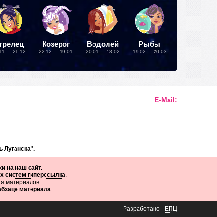
трелец
Козерог
Водолей
Рыбы
11 — 21.12
22.12 — 19.01
20.01 — 18.02
19.02 — 20.03
E-Mail:
ь Луганска".
и на наш сайт.
ых систем гиперссылка
.
ия материалов.
 абзаце материала
.
Разработано -
ЕПЦ