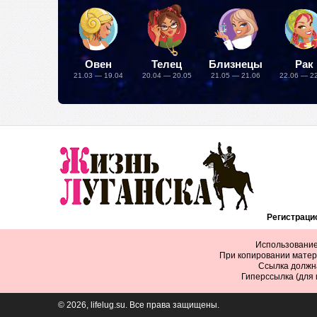
Овен
Телец
Близнецы
Рак
21.03 — 19.04
20.04 — 20.05
21.05 — 21.06
22.06 — 2
Регистрацио
Использование
При копировании матер
Ссылка должна
Гиперссылка (для
© 2026, lifelug.su. Все права защищены.