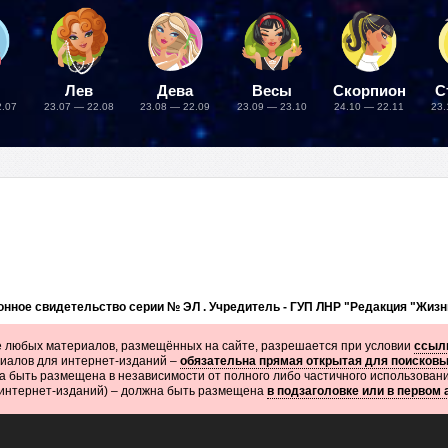
Лев
Дева
Весы
Скорпион
С
2.07
23.07 — 22.08
23.08 — 22.09
23.09 — 23.10
24.10 — 22.11
23.
нное свидетельство серии № ЭЛ . Учредитель - ГУП ЛНР "Редакция "Жизн
 любых материалов, размещённых на сайте, разрешается при условии
ссылк
иалов для интернет-изданий –
обязательна прямая открытая для поисков
 быть размещена в независимости от полного либо частичного использован
 интернет-изданий) – должна быть размещена
в подзаголовке или в первом