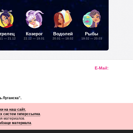
трелец
Козерог
Водолей
Рыбы
11 — 21.12
22.12 — 19.01
20.01 — 18.02
19.02 — 20.03
E-Mail:
ь Луганска".
и на наш сайт.
ых систем гиперссылка
.
ия материалов.
 абзаце материала
.