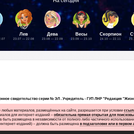
На сегодня
Лев
Дева
Весы
Скорпион
С
2.07
23.07 — 22.08
23.08 — 22.09
23.09 — 23.10
24.10 — 22.11
23.
нное свидетельство серии № ЭЛ . Учредитель - ГУП ЛНР "Редакция "Жизн
 любых материалов, размещённых на сайте, разрешается при условии
ссылк
иалов для интернет-изданий –
обязательна прямая открытая для поисков
 быть размещена в независимости от полного либо частичного использован
 интернет-изданий) – должна быть размещена
в подзаголовке или в первом