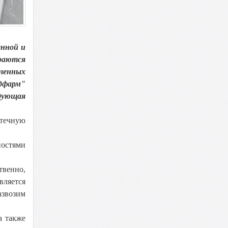
енной и
араются
вленных
дфарм"
едующая
птечную
ностями
твенно,
вляется
азвозим
а также