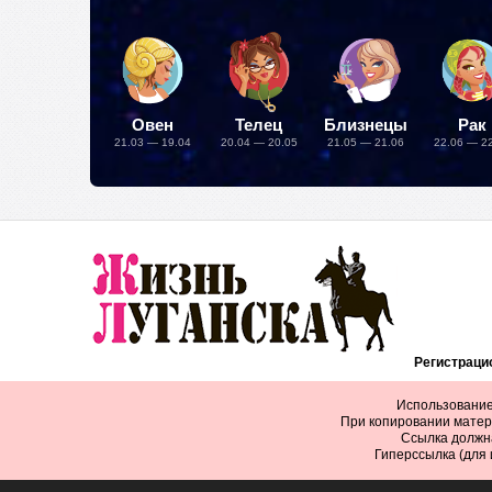
Овен
Телец
Близнецы
Рак
21.03 — 19.04
20.04 — 20.05
21.05 — 21.06
22.06 — 2
Регистрацио
Использование
При копировании матер
Ссылка должна
Гиперссылка (для