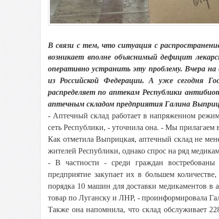
В связи с тем, что ситуация с распространен
возникает вполне объяснимый дефицит лекарс
оперативно устранить эту проблему. Вчера на
из Российской Федерации. А уже сегодня Г
распределяет по аптекам Республики антибио
аптечным складом предприятия Галина Выприц
- Аптечный склад работает в напряженном режиме
сеть Республики, - уточнила она. - Мы прилагаем
Как отметила Выприцкая, аптечный склад не мене
жителей Республики, однако спрос на ряд медика
- В частности - среди граждан востребованы 
предприятие закупает их в большем количестве, 
порядка 10 машин для доставки медикаментов в 
товар по Луганску и ЛНР, - проинформировала Г
Также она напомнила, что склад обслуживает 22