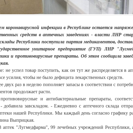
ием коронавирусной инфекции в Республике остается напряж
твенных средств в аптечных заведениях - власти ЛНР ст
 склады Республики поступила партия медикаментов, доста
осударственное унитарное предприятие (ГУП) ЛНР "Лугме
тики и противовирусные препараты. Об этом сообщила зав
кая.
: не успел товар поступить, как он тут же распределяется в а
 все усилия, чтобы не было дефицита лекарственных средств.
е двух раз в неделю пополняет запасы в соответствии с потреб
ментов продолжает расти.
противовирусные и антибактериальные препараты, соответс
- добавила завскладом. - Ежедневно с аптечного склада отпра
аптеки нашей Республики. Мы каждый день согласно графику р
алина Выприцкая.
8 аптек "Лугмедфарма", 99 лечебных учреждений Республики, 