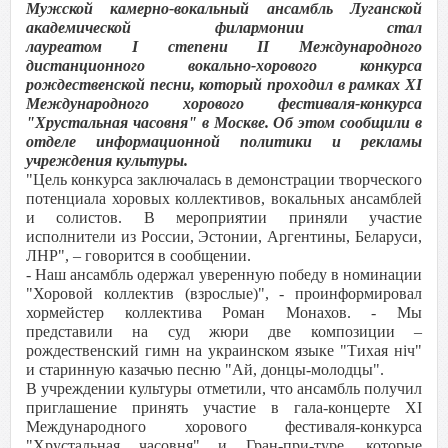
Мужской камерно-вокальный ансамбль Луганской
академической филармонии стал
лауреатом І степени ІІ Международного
дистанционного вокально-хорового конкурса
рождественской песни, который проходил в рамках XI
Международного хорового фестиваля-конкурса
"Хрустальная часовня" в Москве. Об этом сообщили в
отделе информационной политики и рекламы
учреждения культуры.
"Цель конкурса заключалась в демонстрации творческого
потенциала хоровых коллективов, вокальных ансамблей
и солистов. В мероприятии приняли участие
исполнители из России, Эстонии, Аргентины, Беларуси,
ЛНР", – говорится в сообщении.
- Наш ансамбль одержал уверенную победу в номинации
"Хоровой коллектив (взрослые)", - проинформировал
хормейстер коллектива Роман Монахов. - Мы
представили на суд жюри две композиции –
рождественский гимн на украинском языке "Тихая ніч"
и старинную казачью песню "Ай, донцы-молодцы".
В учреждении культуры отметили, что ансамбль получил
приглашение принять участие в гала-концерте XI
Международного хорового фестиваля-конкурса
"Хрустальная часовня" и Гран-при-туре, которые