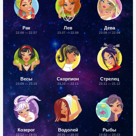
Рак
Лев
Дева
22.06 — 22.07
23.07 — 22.08
23.08 — 22.09
Весы
Скорпион
Стрелец
23.09 — 23.10
24.10 — 22.11
23.11 — 21.12
Козерог
Водолей
Рыбы
22.12 — 19.01
20.01 — 18.02
19.02 — 20.03