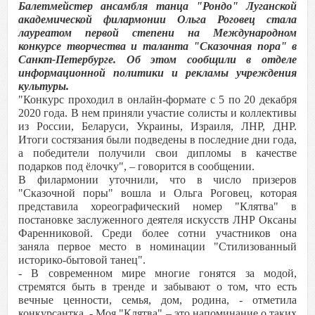
Балетмейстер ансамбля танца "Рондо" Луганской
академической филармонии Ольга Роговец стала
лауреатом первой степени на Международном
конкурсе творчества и таланта "Сказочная пора" в
Санкт-Петербурге. Об этом сообщили в отделе
информационной политики и рекламы учреждения
культуры.
"Конкурс проходил в онлайн-формате с 5 по 20 декабря
2020 года. В нем приняли участие солисты и коллективы
из России, Беларуси, Украины, Израиля, ЛНР, ДНР.
Итоги состязания были подведены в последние дни года,
а победители получили свои дипломы в качестве
подарков под ёлочку", – говорится в сообщении.
В филармонии уточнили, что в число призеров
"Сказочной поры" вошла и Ольга Роговец, которая
представила хореографический номер "Клятва" в
постановке заслуженного деятеля искусств ЛНР Оксаны
Фаренниковой. Среди более сотни участников она
заняла первое место в номинации "Стилизованный
историко-бытовой танец".
- В современном мире многие гонятся за модой,
стремятся быть в тренде и забывают о том, что есть
вечные ценности, семья, дом, родина, - отметила
конкурсантка. - Моя "Клятва" – это напоминание о таких