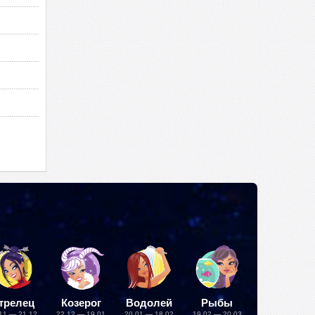
трелец
Козерог
Водолей
Рыбы
11 — 21.12
22.12 — 19.01
20.01 — 18.02
19.02 — 20.03