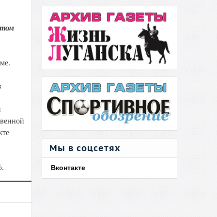
этом
ме.
в
и
твенной
кте
Мы в соцсетях
5.
Вконтакте