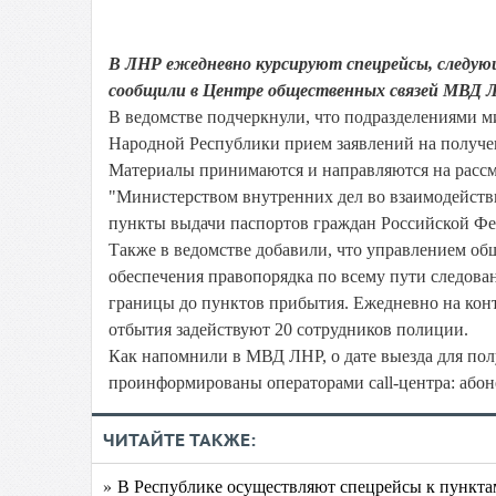
В ЛНР ежедневно курсируют спецрейсы, следую
сообщили в Центре общественных связей МВД 
В ведомстве подчеркнули, что подразделениями 
Народной Республики прием заявлений на получе
Материалы принимаются и направляются на расс
"Министерством внутренних дел во взаимодейств
пункты выдачи паспортов граждан Российской Фед
Также в ведомстве добавили, что управлением о
обеспечения правопорядка по всему пути следован
границы до пунктов прибытия. Ежедневно на кон
отбытия задействуют 20 сотрудников полиции.
Как напомнили в МВД ЛНР, о дате выезда для по
проинформированы операторами call-центра: абоне
ЧИТАЙТЕ ТАКЖЕ:
» В Республике осуществляют спецрейсы к пункта