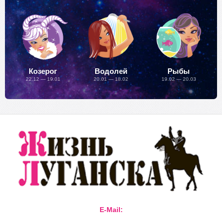
Козерог
Водолей
Рыбы
22.12 — 19.01
20.01 — 18.02
19.02 — 20.03
E-Mail: