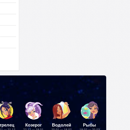
трелец
Козерог
Водолей
Рыбы
11 — 21.12
22.12 — 19.01
20.01 — 18.02
19.02 — 20.03