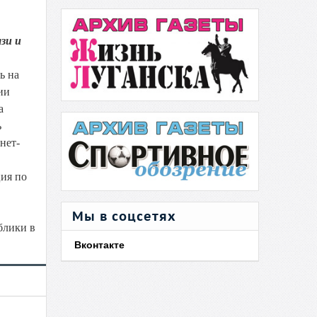
зи и
ь на
ии
а
ь
нет-
ия по
Мы в соцсетях
блики в
Вконтакте