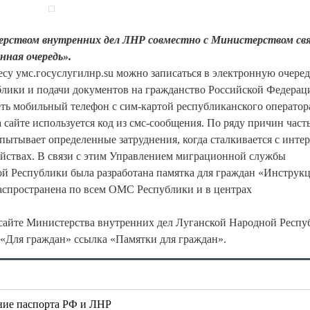
рством внутренних дел ЛНР совместно с Министерством свя
ная очередь».
су умс.госуслугилнр.su можно записаться в электронную очеред
лики и подачи документов на гражданство Российской Федерац
еть мобильный телефон с сим-картой республиканского оператор
 сайте используется код из смс-сообщения. По ряду причин част
пытывает определенные затруднения, когда сталкивается с интер
ойствах. В связи с этим Управлением миграционной службы
й Республики была разработана памятка для граждан «Инструкц
распространена по всем ОМС Республики и в центрах
сайте Министерства внутренних дел Луганской Народной Респу
«Для граждан» ссылка «Памятки для граждан».
ение паспорта РФ и ЛНР