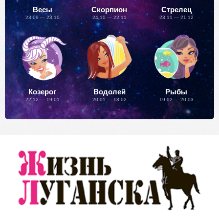
Весы
Скорпион
Стрелец
23.09 — 23.10
24.10 — 22.11
23.11 — 21.12
Козерог
Водолей
Рыбы
22.12 — 19.01
20.01 — 18.02
19.02 — 20.03