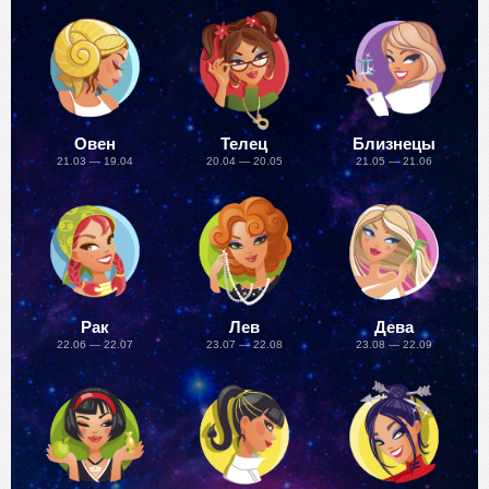
Овен
Телец
Близнецы
21.03 — 19.04
20.04 — 20.05
21.05 — 21.06
Рак
Лев
Дева
22.06 — 22.07
23.07 — 22.08
23.08 — 22.09