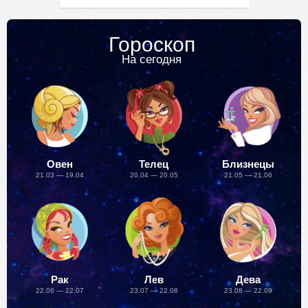
Гороскоп
На сегодня
Овен
Телец
Близнецы
21.03 — 19.04
20.04 — 20.05
21.05 — 21.06
Рак
Лев
Дева
22.06 — 22.07
23.07 — 22.08
23.08 — 22.09