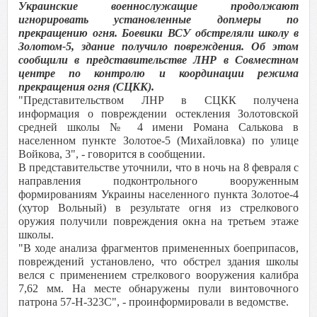
Украинские военнослужащие продолжают
игнорировать установленные допмеры по
прекращению огня. Боевики ВСУ обстреляли школу в
Золотом-5, здание получило повреждения. Об этом
сообщили в представительстве ЛНР в Совместном
центре по контролю и координации режима
прекращения огня (СЦКК).
"Представительством ЛНР в СЦКК получена
информация о повреждении остекления Золотовской
средней школы № 4 имени Романа Салькова в
населенном пункте Золотое-5 (Михайловка) по улице
Войкова, 3", - говорится в сообщении.
В представительстве уточнили, что в ночь на 8 февраля с
направления подконтрольного вооруженным
формированиям Украины населенного пункта Золотое-4
(хутор Вольный) в результате огня из стрелкового
оружия получили повреждения окна на третьем этаже
школы.
"В ходе анализа фрагментов примененных боеприпасов,
повреждений установлено, что обстрел здания школы
велся с применением стрелкового вооружения калибра
7,62 мм. На месте обнаружены пули винтовочного
патрона 57-Н-323С", - проинформировали в ведомстве.