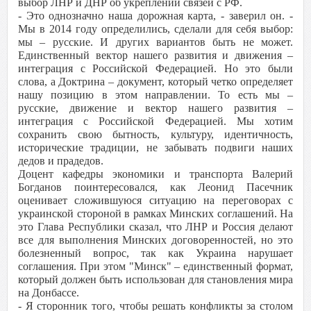
выбор ЛНР и ДНР об укреплении связей с РФ.
- Это однозначно наша дорожная карта, - заверил он. -
Мы в 2014 году определились, сделали для себя выбор:
мы – русские. И других вариантов быть не может.
Единственный вектор нашего развития и движения –
интеграция с Российской Федерацией. Но это были
слова, а Доктрина – документ, который четко определяет
нашу позицию в этом направлении. То есть мы –
русские, движение и вектор нашего развития –
интеграция с Российской Федерацией. Мы хотим
сохранить свою бытность, культуру, идентичность,
исторические традиции, не забывать подвиги наших
дедов и прадедов.
Доцент кафедры экономики и транспорта Валерий
Богданов поинтересовался, как Леонид Пасечник
оценивает сложившуюся ситуацию на переговорах с
украинской стороной в рамках Минских соглашений. На
это Глава Республики сказал, что ЛНР и Россия делают
все для выполнения Минских договоренностей, но это
болезненный вопрос, так как Украина нарушает
соглашения. При этом "Минск" – единственный формат,
который должен быть использован для становления мира
на Донбассе.
- Я сторонник того, чтобы решать конфликты за столом