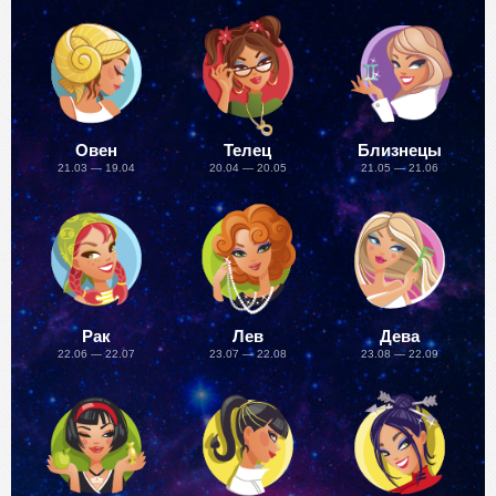
Овен
Телец
Близнецы
21.03 — 19.04
20.04 — 20.05
21.05 — 21.06
Рак
Лев
Дева
22.06 — 22.07
23.07 — 22.08
23.08 — 22.09