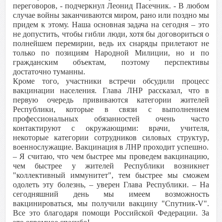
переговоров, - подчеркнул Леонид Пасечник. - В любом
случае войны заканчиваются миром, рано или поздно мы
придем к этому. Наша основная задача на сегодня – это
не допустить, чтобы гибли люди, хотя бы договориться о
полнейшем перемирии, ведь их снаряды прилетают не
только по позициям Народной Милиции, но и по
гражданским объектам, поэтому перспективы
достаточно туманны.
Кроме того, участники встречи обсудили процесс
вакцинации населения. Глава ЛНР рассказал, что в
первую очередь прививаются категории жителей
Республики, которые в связи с выполнением
профессиональных обязанностей очень часто
контактируют с окружающими: врачи, учителя,
некоторые категории сотрудников силовых структур,
военнослужащие. Вакцинация в ЛНР проходит успешно.
– Я считаю, что чем быстрее мы проведем вакцинацию,
чем быстрее у жителей Республики возникнет
"коллективный иммунитет", тем быстрее мы сможем
одолеть эту болезнь, – уверен Глава Республики. – На
сегодняшний день мы имеем возможность
вакцинироваться, мы получили вакцину "Спутник-V".
Все это благодаря помощи Российской Федерации. За