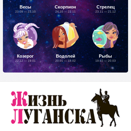
Весы
Скорпион
Стрелец
23.09 — 23.10
24.10 — 22.11
23.11 — 21.12
Козерог
Водолей
Рыбы
22.12 — 19.01
20.01 — 18.02
19.02 — 20.03