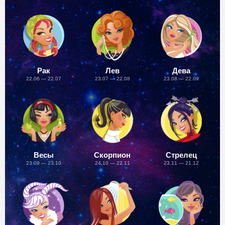
Рак
Лев
Дева
22.06 — 22.07
23.07 — 22.08
23.08 — 22.09
Весы
Скорпион
Стрелец
23.09 — 23.10
24.10 — 22.11
23.11 — 21.12