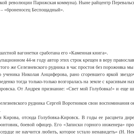
ской революции Парижская коммуна). Ныне райцентр Перевальск
я – «броненосец Беспощадный».
ахтной вагонетки сработана его «Каменная книга».
упационном 44-м году автор этих строк крещен в веру правосла
 того же Селезневского рудника в час простоя без порожняка мы
о ученика Николая Анциферова, рано сгоревшего яркой звездо
еденко тогда только-только возгоралась на земле с красивым на
ровска. От Андрея признание: «Свет мой Голубовка!» и еще ш
елезневского рудника Сергей Воротников свои воспоминания о
.
 Кирова, отсюда Голубовка-Кировск. В годы ее расцвета дир
нтовик, боевой офицер. Его «Записки горного инженера» пр
ердце не научится любить, которое устало ненавидеть» (Н. Нек