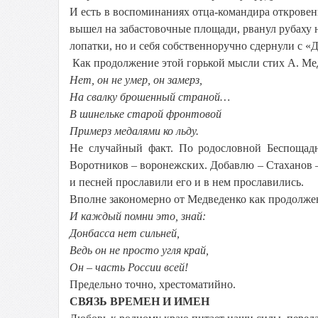
И есть в воспоминаниях отца-командира откровени
вышел на забастовочные площади, рванул рубаху н
лопатки, но и себя собственноручно сдернули с «
Как продолжение этой горькой мысли стих А. Ме
Нет, он не умер, он замерз,
На свалку брошенный страной…
В шинельке старой фронтовой
Примерз медалями ко льду.
Не случайный факт. По родословной Беспощадн
Воротников – воронежских. Добавлю – Стаханов –
и песней прославили его и в нем прославились.
Вполне закономерно от Медведенко как продолже
И каждый помни это, знай:
Донбасса нет сильней,
Ведь он не просто угля край,
Он – часть России всей!
Предельно точно, хрестоматийно.
СВЯЗЬ ВРЕМЕН И ИМЕН