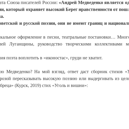
ата Союза писателей России:
«Андрей Медведенко является о
ии, который охраняет высокий Берег нравственности от пош
а.
оветской и русской поэзии, они не имеют границ и национал
ыкальное оформление в песни, театральные постановки… Мног
лей Луганщины, руководство творческими коллективами м
чия поэта воплотить в «иконостас», груди не хватит.
ию Медведенко? На мой взгляд, ответ даст сборник стихов «
прозой пересказывать высокую поэзию или выдергивать из цел
бреца» (Курск, 2019) стих «Уголь и вишни»: