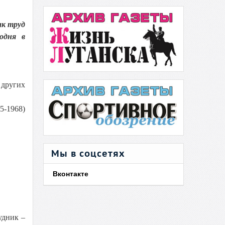
ак труд
одня в
 других
5-1968)
Мы в соцсетях
Вконтакте
удник –