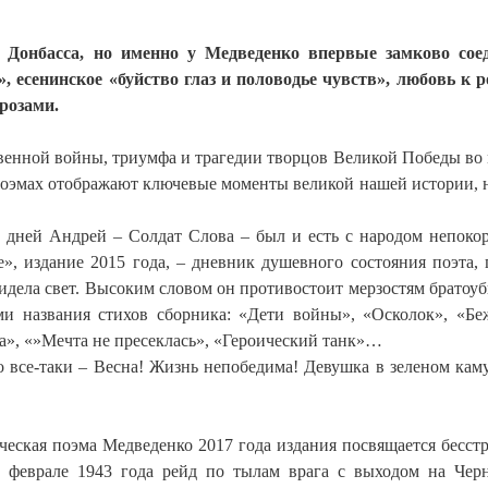
 Донбасса, но именно у Медведенко впервые замково сое
», есенинское «буйство глаз и половодье чувств», любовь к 
 розами.
венной войны, триумфа и трагедии творцов Великой Победы во
 поэмах отображают ключевые моменты великой нашей истории, 
х дней Андрей – Солдат Слова – был и есть с народом непоко
», издание 2015 года, – дневник душевного состояния поэта, 
идела свет. Высоким словом он противостоит мерзостям братоуб
и названия стихов сборника: «Дети войны», «Осколок», «Бе
на», «»Мечта не пресеклась», «Героический танк»…
о все-таки – Весна! Жизнь непобедима! Девушка в зеленом кам
ическая поэма Медведенко 2017 года издания посвящается бесс
 феврале 1943 года рейд по тылам врага с выходом на Чер