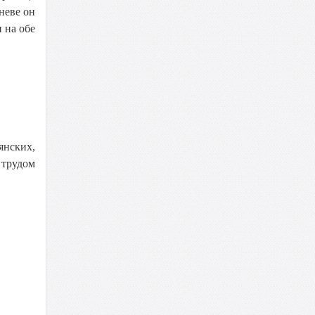
неве он
 на обе
янских,
 трудом