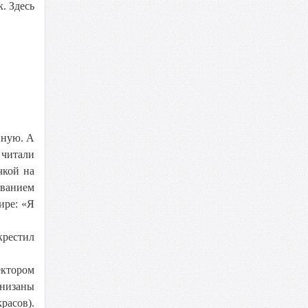
. Здесь
вную. А
 читали
чкой на
званием
ире: «Я
крестил
ектором
онизаны
расов).