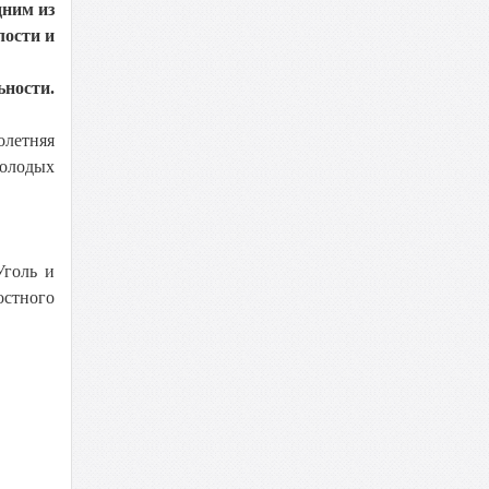
дним из
лости и
ьности.
олетняя
олодых
Уголь и
остного