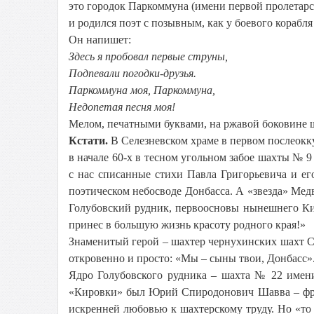
это городок Паркоммуна (имени первой пролетар
и родился поэт с позывным, как у боевого корабл
Он напишет:
Здесь я пробовал первые струны,
Подпевали погодки-друзья.
Паркоммуна моя, Паркоммуна,
Недопетая песня моя!
Мелом, печатными буквами, на ржавой боковине ш
Кстати.
В Селезневском храме в первом послеокк
в начале 60-х в тесном угольном забое шахты № 9
с нас списанные стихи Павла Григорьевича и ег
поэтическом небосводе Донбасса. А «звезда» Медв
Голубовский рудник, первоосновы нынешнего Ки
принес в большую жизнь красоту родного края!»
Знаменитый герой – шахтер чернухинских шахт С
откровенно и просто: «Мы – сыны твои, Донбасс»
Ядро Голубовского рудника – шахта № 22 имени
«Кировки» был Юрий Спиродонович Шавва – фро
искренней любовью к шахтерскому труду. Но «то с