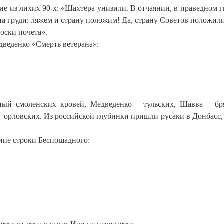
е из лихих 90-х: «Шахтера унизили. В отчаянии, в праведном г
а груди: ляжем и страну положим! Да, страну Советов положили
Доски почета».
дведенко «Смерть ветерана»:
ый смоленских кровей, Медведенко – тульских, Шавва – бр
 орловских. Из российской глубинки пришли русаки в Донбасс,
ние строки Беспощадного: