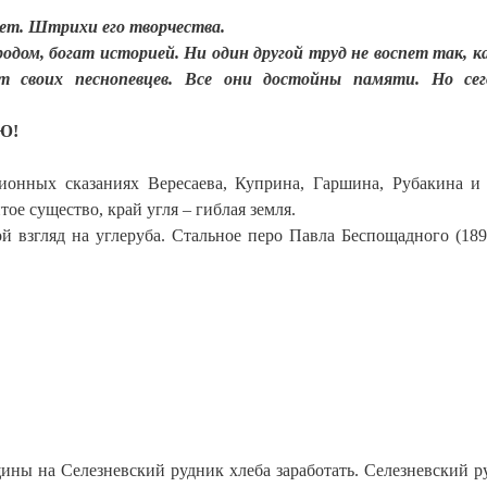
лет. Штрихи его творчества.
родом, богат историей. Ни один другой труд не воспет так, к
 своих песнопевцев. Все они достойны памяти. Но сег
Ю!
ионных сказаниях Вересаева, Куприна, Гаршина, Рубакина и
итое существо, край угля – гиблая земля.
 взгляд на углеруба. Стальное перо Павла Беспощадного (189
ны на Селезневский рудник хлеба заработать. Селезневский р