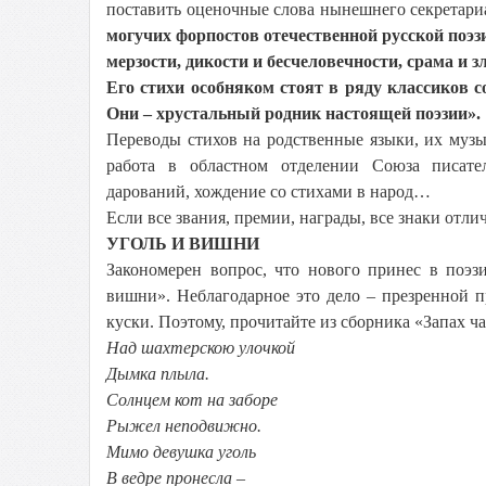
поставить оценочные слова нынешнего секретари
могучих форпостов отечественной русской поэз
мерзости, дикости и бесчеловечности, срама и зл
Его стихи особняком стоят в ряду классиков с
Они – хрустальный родник настоящей поэзии».
Переводы стихов на родственные языки, их муз
работа в областном отделении Союза писате
дарований, хождение со стихами в народ…
Если все звания, премии, награды, все знаки отли
УГОЛЬ И ВИШНИ
Закономерен вопрос, что нового принес в поэз
вишни». Неблагодарное это дело – презренной 
куски. Поэтому, прочитайте из сборника «Запах ча
Над шахтерскою улочкой
Дымка плыла.
Солнцем кот на заборе
Рыжел неподвижно.
Мимо девушка уголь
В ведре пронесла –