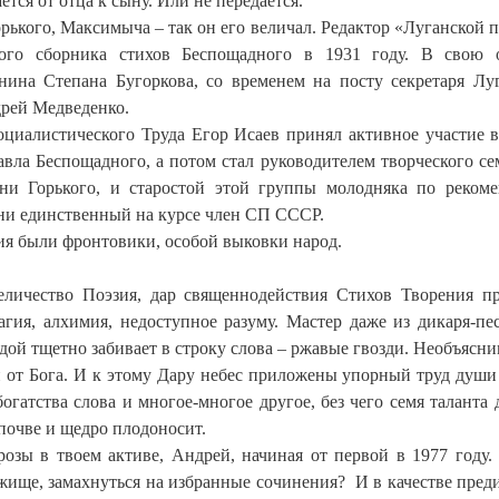
тся от отца к сыну. Или не передается.
ького, Максимыча – так он его величал. Редактор «Луганской 
ого сборника стихов Беспощадного в 1931 году. В свою 
ина Степана Бугоркова, со временем на посту секретаря Лу
дрей Медведенко.
оциалистического Труда Егор Исаев принял активное участие в
вла Беспощадного, а потом стал руководителем творческого се
ни Горького, и старостой этой группы молодняка по реком
ени единственный на курсе член СП СССР.
ия были фронтовики, особой выковки народ.
еличество Поэзия, дар священнодействия Стихов Творения п
гия, алхимия, недоступное разуму. Мастер даже из дикаря-пе
дой тщетно забивает в строку слова – ржавые гвозди. Необъясн
 от Бога. И к этому Дару небес приложены упорный труд души 
огатства слова и многое-многое другое, без чего семя таланта 
почве и щедро плодоносит.
озы в твоем активе, Андрей, начиная от первой в 1977 году.
ужище, замахнуться на избранные сочинения? И в качестве пред