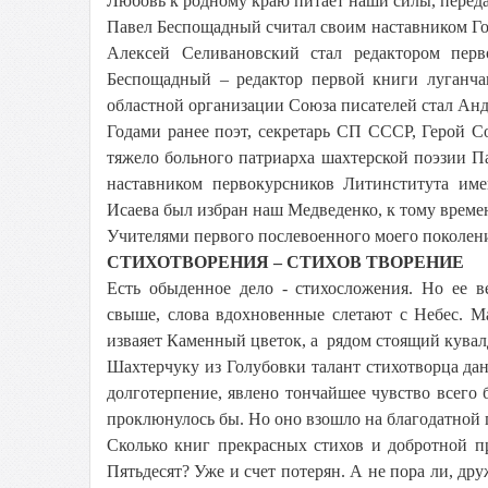
Любовь к родному краю питает наши силы, передае
Павел Беспощадный считал своим наставником Гор
Алексей Селивановский стал редактором перв
Беспощадный – редактор первой книги луганчан
областной организации Союза писателей стал Ан
Годами ранее поэт, секретарь СП СССР, Герой С
тяжело больного патриарха шахтерской поэзии Па
наставником первокурсников Литинститута име
Исаева был избран наш Медведенко, к тому врем
Учителями первого послевоенного моего поколен
СТИХОТВОРЕНИЯ – СТИХОВ ТВОРЕНИЕ
Есть обыденное дело - стихосложения. Но ее в
свыше, слова вдохновенные слетают с Небес. Ма
изваяет Каменный цветок, а рядом стоящий кувал
Шахтерчуку из Голубовки талант стихотворца дан
долготерпение, явлено тончайшее чувство всего б
проклюнулось бы. Но оно взошло на благодатной 
Сколько книг прекрасных стихов и добротной пр
Пятьдесят? Уже и счет потерян. А не пора ли, др