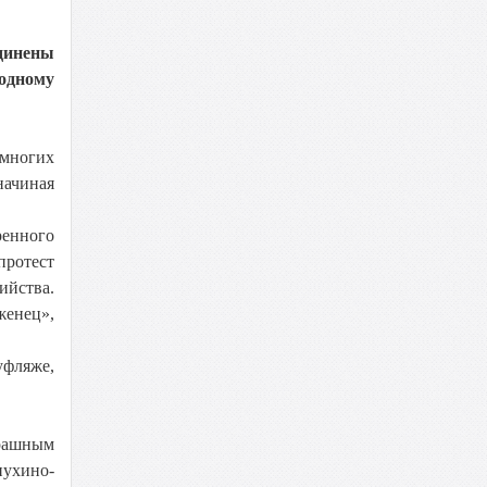
динены
родному
 многих
начиная
ренного
протест
ийства.
женец»,
уфляже,
трашным
нухино-