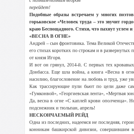
с полным-полным ведром
перейдет!
Подобные образы встречаем у многих поэтов
горьковское «Человек труда – это звучит гордо
краю Беспощадного. Стихи, что пахнут углем и
«ВЕСНА В ОГНЕ»
Андрей – сын фронтовика. Тема Великой Отечест
его стихах коротких по строкам и в развернутых
от князя Игоря.
И вот он грянул, 2014-й. С первых тех кровавы
Донбасса. Еще шла война, а книга «Весна в огне
насилию, благословение на любовь и труд, уже ув
Как трассирующие пули бьют по цели даже сам
«Гумконвой», «Георгиевская лента», «Мертвая зо
Да, весна в огне «С каплей крови ополченца». Н
подснежник и тюльпан, апрель!
НЕСКОНЧАЕМЫЙ РЕЙД
Одна из последних, надеемся не последняя, геро
конникам башкирской дивизии, совершившим в