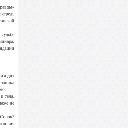
правды»
очередь
ганской
 судьбе
минара,
ендации
риходит
счаника
имо.
и тела,
даже не
 Сорок?
исловия