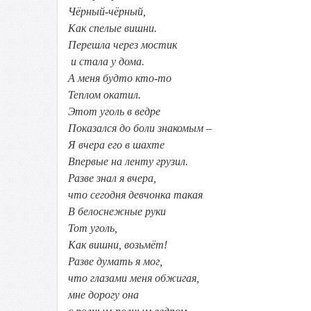
Чёрный-чёрный,
Как спелые вишни.
Перешла через мостик
и стала у дома.
А меня будто кто-то
Теплом окатил.
Этот уголь в ведре
Показался до боли знакомым –
Я вчера его в шахте
Впервые на ленту грузил.
Разве знал я вчера,
что сегодня девчонка такая
В белоснежные руки
Тот уголь,
Как вишни, возьмёт!
Разве думать я мог,
что глазами меня обжигая,
мне дорогу она