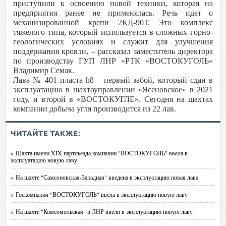
приступили к освоению новой техники, которая на
предприятия ранее не применялась. Речь идет о
механизированной крепи 2КД-90Т. Это комплекс
тяжелого типа, который используется в сложных горно-
геологических условиях и служит для улучшения
поддержания кровли, – рассказал заместитель директора
по производству ГУП ЛНР «РТК «ВОСТОКУГОЛЬ»
Владимир Семак.
Лава № 401 пласта h8 – первый забой, который сдан в
эксплуатацию в шахтоуправлении «Ясеновское» в 2021
году, и второй в «ВОСТОКУГЛЕ». Сегодня на шахтах
компании добыча угля производится из 22 лав.
ЧИТАЙТЕ ТАКЖЕ:
» Шахта имени XIX партсъезда компании "ВОСТОКУГОЛЬ" ввела в
эксплуатацию новую лаву
» На шахте "Самсоновская-Западная" введена в эксплуатацию новая лава
» Госкомпания "ВОСТОКУГОЛЬ" ввела в эксплуатацию новую лаву
» На шахте "Комсомольская" в ЛНР ввели в эксплуатацию новую лаву