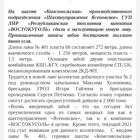
На шахте «Комсомольская» производственного
подразделения «Шахтоуправление Ясеновское» ГУП
ЛНР «Республиканская топливная компания
«ВОСТОКУГОЛЬ» сдали в эксплуатацию новую лаву.
Промышленные запасы забоя достигают миллион
тонн угля.
Длина лавы № 401 пласта h8 составляет 272 метра, длина
выемочного столба – 1 250 метров, мощность пласта –
1,5 метра. Оснащен забой двумя очистными
комбайнами КШ1-КГУ, скребковым конвейером СП-326,
механизированным комплексом 2КД-90Т.
Трудится в новой лаве коллектив добычного участка № 2
под руководством начальника Максима Холоимова,
бригадира ГРОЗ Игоря Гайченя и бригадира
проходчиков Сергея Петченко. Согласно плану горняки
смогут достигать среднесуточной добычи в 2 000 тонн.
«Вновь введенный забой – это на сегодня без
преувеличения одна из самых мощных лав как в
шахтоуправлении «Ясеновское», так и в компании
«ВОСТОКУГОЛЬ» в целом. Кроме этого, текущий 2021
год стал знаковым для данного коллектива. С вводом
лавы № 401, горняки шахты «Комсомольская»