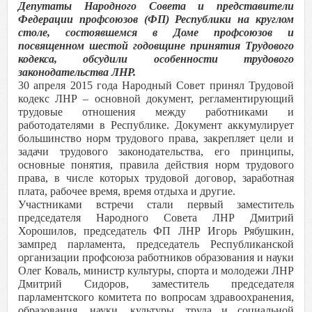
Депутаты Народного Совета и представители
Федерации профсоюзов (ФП) Республики на круглом
столе, состоявшемся в Доме профсоюзов и
посвященном шестой годовщине принятия Трудового
кодекса, обсудили особенности трудового
законодательства ЛНР.
30 апреля 2015 года Народный Совет принял Трудовой
кодекс ЛНР – основной документ, регламентирующий
трудовые отношения между работниками и
работодателями в Республике. Документ аккумулирует
большинство норм трудового права, закрепляет цели и
задачи трудового законодательства, его принципы,
основные понятия, правила действия норм трудового
права, в числе которых трудовой договор, заработная
плата, рабочее время, время отдыха и другие.
Участниками встречи стали первый заместитель
председателя Народного Совета ЛНР Дмитрий
Хорошилов, председатель ФП ЛНР Игорь Рябушкин,
зампред парламента, председатель Республиканской
организации профсоюза работников образования и науки
Олег Коваль, министр культуры, спорта и молодежи ЛНР
Дмитрий Сидоров, заместитель председателя
парламентского комитета по вопросам здравоохранения,
образования, науки, культуры, труда и социальной