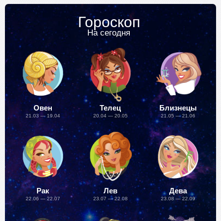
Гороскоп
На сегодня
Овен
Телец
Близнецы
21.03 — 19.04
20.04 — 20.05
21.05 — 21.06
Рак
Лев
Дева
22.06 — 22.07
23.07 — 22.08
23.08 — 22.09