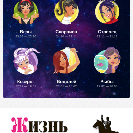
Весы
Скорпион
Стрелец
23.09 — 23.10
24.10 — 22.11
23.11 — 21.12
Козерог
Водолей
Рыбы
22.12 — 19.01
20.01 — 18.02
19.02 — 20.03