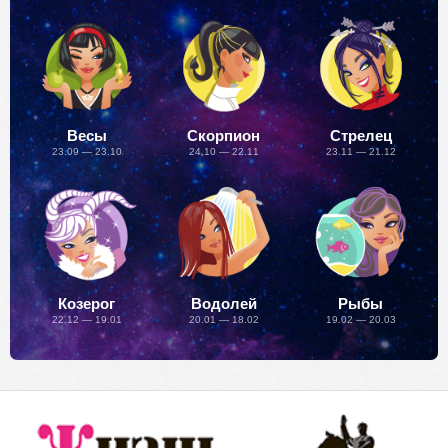
Весы
Скорпион
Стрелец
23.09 — 23.10
24.10 — 22.11
23.11 — 21.12
Козерог
Водолей
Рыбы
22.12 — 19.01
20.01 — 18.02
19.02 — 20.03