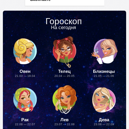
Гороскоп
На сегодня
Овен
Телец
Близнецы
21.03 — 19.04
20.04 — 20.05
21.05 — 21.06
Рак
Лев
Дева
22.06 — 22.07
23.07 — 22.08
23.08 — 22.09