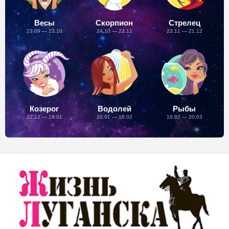
Весы
Скорпион
Стрелец
23.09 — 23.10
24.10 — 22.11
23.11 — 21.12
Козерог
Водолей
Рыбы
22.12 — 19.01
20.01 — 18.02
19.02 — 20.03