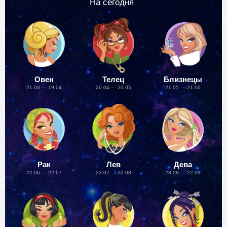
На сегодня
Овен
Телец
Близнецы
21.03 — 19.04
20.04 — 20.05
21.05 — 21.06
Рак
Лев
Дева
22.06 — 22.07
23.07 — 22.08
23.08 — 22.09