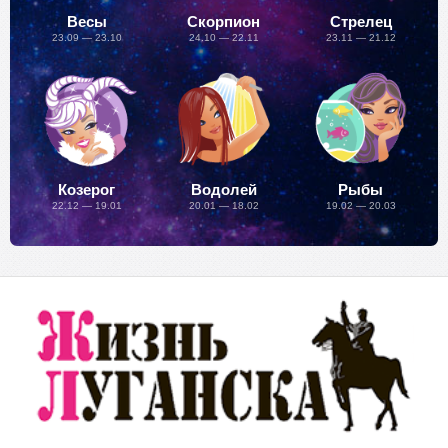
Весы
Скорпион
Стрелец
23.09 — 23.10
24.10 — 22.11
23.11 — 21.12
Козерог
Водолей
Рыбы
22.12 — 19.01
20.01 — 18.02
19.02 — 20.03