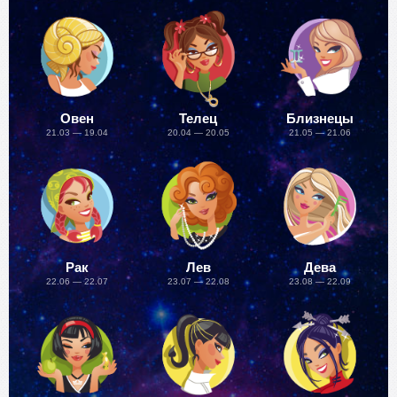
Овен
Телец
Близнецы
21.03 — 19.04
20.04 — 20.05
21.05 — 21.06
Рак
Лев
Дева
22.06 — 22.07
23.07 — 22.08
23.08 — 22.09