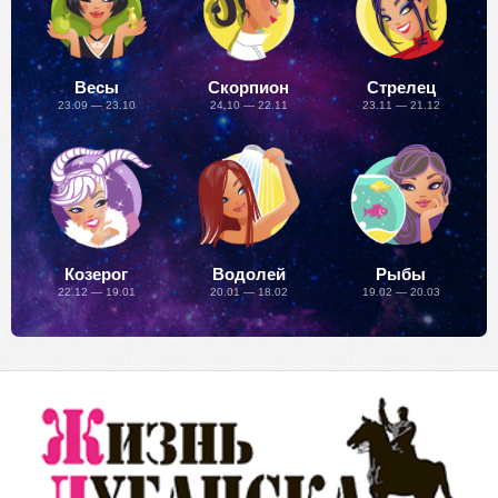
Весы
Скорпион
Стрелец
23.09 — 23.10
24.10 — 22.11
23.11 — 21.12
Козерог
Водолей
Рыбы
22.12 — 19.01
20.01 — 18.02
19.02 — 20.03