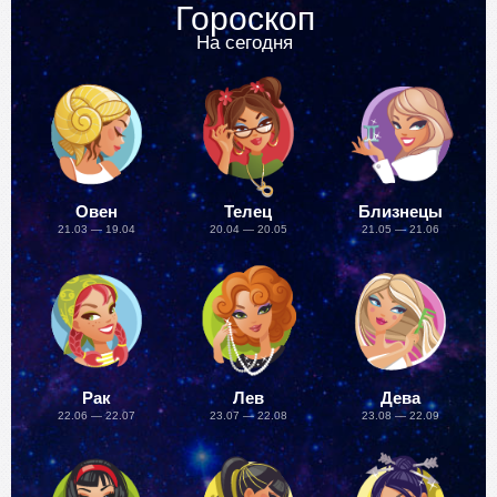
Гороскоп
На сегодня
Овен
Телец
Близнецы
21.03 — 19.04
20.04 — 20.05
21.05 — 21.06
Рак
Лев
Дева
22.06 — 22.07
23.07 — 22.08
23.08 — 22.09