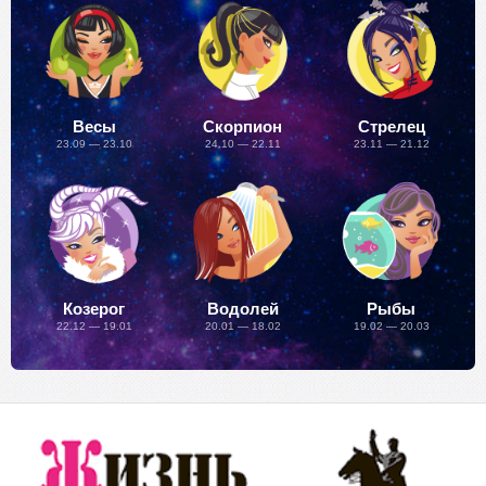
Весы
Скорпион
Стрелец
23.09 — 23.10
24.10 — 22.11
23.11 — 21.12
Козерог
Водолей
Рыбы
22.12 — 19.01
20.01 — 18.02
19.02 — 20.03