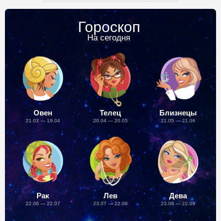
Гороскоп
На сегодня
Овен
Телец
Близнецы
21.03 — 19.04
20.04 — 20.05
21.05 — 21.06
Рак
Лев
Дева
22.06 — 22.07
23.07 — 22.08
23.08 — 22.09