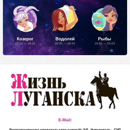
Козерог
Водолей
Рыбы
22.12 — 19.01
20.01 — 18.02
19.02 — 20.03
E-Mail: