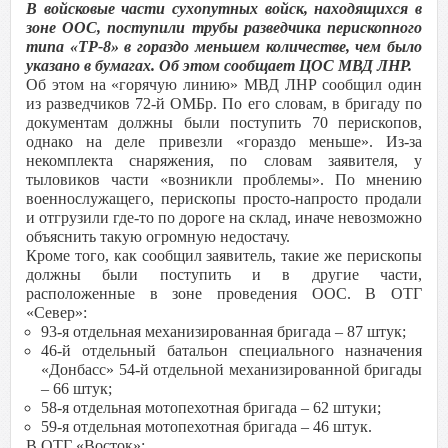
В войсковые части сухопутных войск, находящихся в
зоне ООС, поступили трубы разведчика перископного
типа «ТР-8» в гораздо меньшем количестве, чем было
указано в бумагах. Об этом сообщает ЦОС МВД ЛНР.
Об этом на «горячую линию» МВД ЛНР сообщил один
из разведчиков 72-й ОМБр. По его словам, в бригаду по
документам должны были поступить 70 перископов,
однако на деле привезли «гораздо меньше». Из-за
некомплекта снаряжения, по словам заявителя, у
тыловиков части «возникли проблемы». По мнению
военнослужащего, перископы просто-напросто продали
и отгрузили где-то по дороге на склад, иначе невозможно
объяснить такую огромную недостачу.
Кроме того, как сообщил заявитель, такие же перископы
должны были поступить и в другие части,
расположенные в зоне проведения ООС. В ОТГ
«Север»:
93-я отдельная механизированная бригада – 87 штук;
46-й отдельный батальон специального назначения
«Донбасс» 54-й отдельной механизированной бригады
– 66 штук;
58-я отдельная мотопехотная бригада – 62 штуки;
59-я отдельная мотопехотная бригада – 46 штук.
В ОТГ «Восток»: