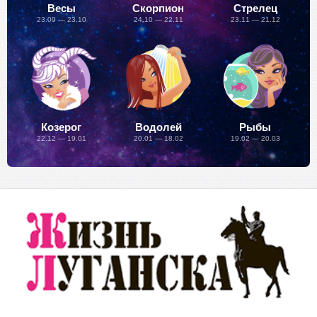
Весы
Скорпион
Стрелец
23.09 — 23.10
24.10 — 22.11
23.11 — 21.12
Козерог
Водолей
Рыбы
22.12 — 19.01
20.01 — 18.02
19.02 — 20.03