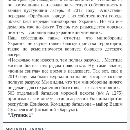
но вэсэушники наплевали на частную собственность и
заняли пустующий лагерь. В 2017 году «Азовсталь»
передала «Орлёнок» городу, а из собственности города
объект был передан минобороны Украины. Но это всё
делалось уже по факту. Теперь там размещается морская
пехота», – сообщил нам украинский чиновник.
Наш собеседник также отметил, что минобороны
Украины не осуществляет благоустройства территории,
также не ремонтируются корпуса бывшего детского
лагеря.
«Насколько мне известно, там полная разруха… Местные
жители боятся там рядом появляться. Ну, сами знаете,
«воины свитла» всё время в неадеквате. Так вот, ещё в
2019 году там были журналисты наши, которые засняли
полную разруху. Мы видим, что там минобороны ничего
не делает для сохранения объектов», – сказал чиновник.
503 отдельный батальон морской пехоты (в/ч А 1275)
принимает активное участие в агрессии Украины против
республик Донбасса. Командир батальона – майор Вадим
Сухаревский (позывной «Барсук»).
"Луганск 1"
ЧИТАЙТЕ ТАКЖЕ: