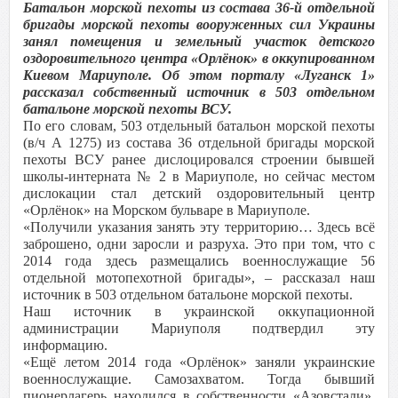
Батальон морской пехоты из состава 36-й отдельной
бригады морской пехоты вооруженных сил Украины
занял помещения и земельный участок детского
оздоровительного центра «Орлёнок» в оккупированном
Киевом Мариуполе. Об этом порталу «Луганск 1»
рассказал собственный источник в 503 отдельном
батальоне морской пехоты ВСУ.
По его словам, 503 отдельный батальон морской пехоты
(в/ч А 1275) из состава 36 отдельной бригады морской
пехоты ВСУ ранее дислоцировался строении бывшей
школы-интерната № 2 в Мариуполе, но сейчас местом
дислокации стал детский оздоровительный центр
«Орлёнок» на Морском бульваре в Мариуполе.
«Получили указания занять эту территорию… Здесь всё
заброшено, одни заросли и разруха. Это при том, что с
2014 года здесь размещались военнослужащие 56
отдельной мотопехотной бригады», – рассказал наш
источник в 503 отдельном батальоне морской пехоты.
Наш источник в украинской оккупационной
администрации Мариуполя подтвердил эту
информацию.
«Ещё летом 2014 года «Орлёнок» заняли украинские
военнослужащие. Самозахватом. Тогда бывший
пионерлагерь находился в собственности «Азовстали»,