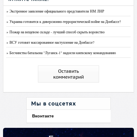
» Экстренное заявление официального представителя НМ ЛНР
» Украина готовится к диверсионно-террористической войне на Донбассе?
» Пожар на вещевом складе - лучший способ скрыть воровство
» ВСУ готовят массированное наступление на Донбассе?
» Бесчинства батальона "Луганск-1" надоели киевскому командованию
Оставить
комментарий
Мы в соцсетях
Вконтакте