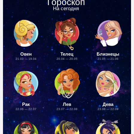
Гороскоп
На сегодня
Овен
Телец
Близнецы
21.03 — 19.04
20.04 — 20.05
21.05 — 21.06
Рак
Лев
Дева
22.06 — 22.07
23.07 — 22.08
23.08 — 22.09