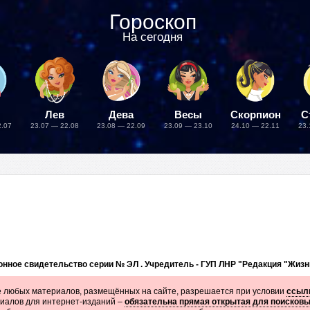
Гороскоп
На сегодня
Лев
Дева
Весы
Скорпион
С
2.07
23.07 — 22.08
23.08 — 22.09
23.09 — 23.10
24.10 — 22.11
23.
нное свидетельство серии № ЭЛ . Учредитель - ГУП ЛНР "Редакция "Жизн
 любых материалов, размещённых на сайте, разрешается при условии
ссылк
иалов для интернет-изданий –
обязательна прямая открытая для поисков