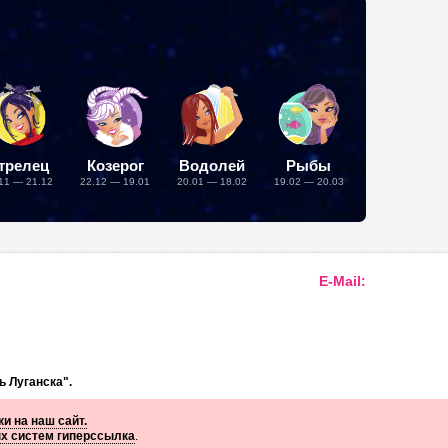
трелец
Козерог
Водолей
Рыбы
11 — 21.12
22.12 — 19.01
20.01 — 18.02
19.02 — 20.03
E-Mail:
ь Луганска".
и на наш сайт.
ых систем гиперссылка
.