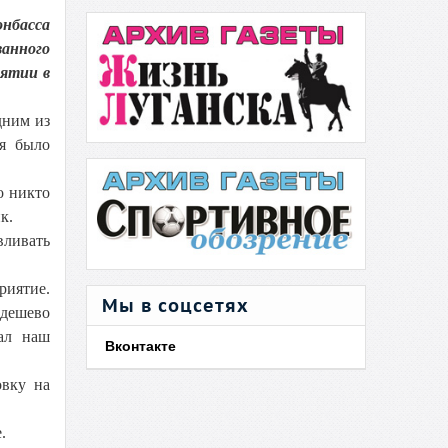
нбасса
занного
иятии в
дним из
ия было
о никто
к.
вливать
риятие.
Мы в соцсетях
 дешево
зал наш
Вконтакте
овку на
.