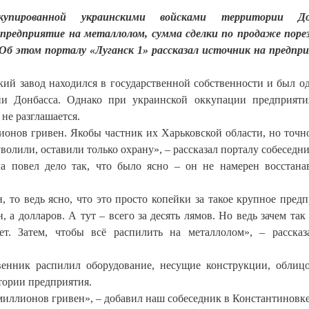
упированной украинскими войсками территории До
 предприятие на металлолом, сумма сделки по продаже поре
 Об этом порталу «Луганск 1» рассказал источник на предпр
кий завод находился в государственной собственности и был о
и Донбасса. Однако при украинской оккупации предприят
не разглашается.
ионов гривен. Якобы частник их Харьковской области, но точн
уволили, оставили только охрану», – рассказал порталу собеседни
а повел дело так, что было ясно – он не намерен восстана
 то ведь ясно, что это просто копейки за такое крупное предп
 а долларов. А тут – всего за десять лямов. Но ведь зачем так
ет. Затем, чтобы всё распилить на металлолом», – расска
венник распилил оборудование, несущие конструкции, облиц
тории предприятия.
 миллионов гривен», – добавил наш собеседник в Константиновке