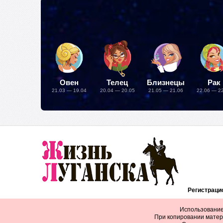
Овен
Телец
Близнецы
Рак
21.03 — 19.04
20.04 — 20.05
21.05 — 21.06
22.06 — 2
Регистрацио
Использование
При копировании матер