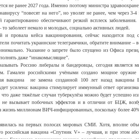
тся не ранее 2027 года. Именно поэтому министра здравоохране
навирусу “повесят на него”, но уволят не ранее, чем через 3-4 
 гарантированно обеспечивают резкий всплеск заболевания.
– то заболеет немало и молодых, социально активных людей.
й и провала кейса вакцинирования, сейчас находится под 
ители почитать украинские телеграмчики, обратите внимание – 
нимально. Указание о запрете было спущено из Офиса прези
ыполнять даже “инакомыслящие”.
 называть Россию либералы и бандеровцы, сегодня является 
им. Гамалеи российскими учёными создано мощное оружие 
овая вакцина не замена созданной 100 лет назад вакцины
удет усилена: вакцина стимулирует иммунный ответ организма
, что даже тяжёлые случаи туберкулёза можно будет успешно из
 не вызывает побочных эффектов и в отличии от БЦЖ, возб
у на жизнь миллионам ВИЧ-инфицированных, поскольку более 40
оявилась на первых полосах мировых СМИ. Хотя, вполне объ
о российская вакцина «Спутник V» – лучшая, и при этом аб