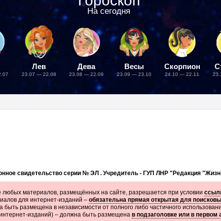
Гороскоп
На сегодня
Лев
Дева
Весы
Скорпион
С
2.07
23.07 — 22.08
23.08 — 22.09
23.09 — 23.10
24.10 — 22.11
23.
нное свидетельство серии № ЭЛ . Учредитель - ГУП ЛНР "Редакция "Жизн
 любых материалов, размещённых на сайте, разрешается при условии
ссылк
иалов для интернет-изданий –
обязательна прямая открытая для поисков
 быть размещена в независимости от полного либо частичного использован
 интернет-изданий) – должна быть размещена
в подзаголовке или в первом