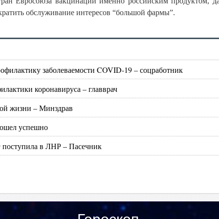
стран Евросоюза вакцинации именно российским продуктом, д
екратить обслуживание интересов “большой фармы”.
рофилактику заболеваемости COVID-19 – соцработник
илактики коронавируса – главврач
ной жизни – Минздрав
рошел успешно
 поступила в ЛНР – Пасечник