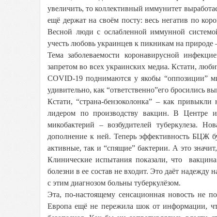
увеличить, то коллективный иммунитет выработае
ещё держат на своём посту: весь негатив по коро
Весной люди с ослабленной иммунной системой
учесть любовь украинцев к пикникам на природе 
Тема заболеваемости коронавирусной инфекцие
запретом во всех украинских медиа. Кстати, люб
COVID-19 поднимаются у якобы “оппозиции” ми
удивительно, как “ответственно”его бросились в
Кстати, “страна-бензоколонка” – как привыкли
лидером по производству вакцин. В Центре 
микобактерий – возбудителей туберкулеза. Н
дополнение к ней. Теперь эффективность БЦЖ б
активные, так и “спящие” бактерии. А это значит
Клинические испытания показали, что вакцина
болезни в ее состав не входит. Это даёт надежд
с этим диагнозом больны туберкулёзом.
Эта, по-настоящему сенсационная новость не п
Европа ещё не пережила шок от информации, чт