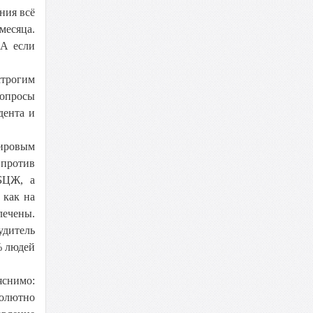
ния всё
месяца.
 А если
строгим
вопросы
дента и
мировым
против
 БЦЖ, а
 как на
лечены.
удитель
% людей
яснимо:
солютно