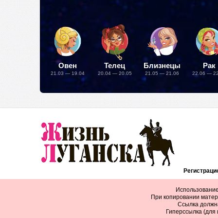
Овен
Телец
Близнецы
Рак
21.03 — 19.04
20.04 — 20.05
21.05 — 21.06
22.06 — 2
Регистрацио
Использование
При копировании матер
Ссылка должна
Гиперссылка (для