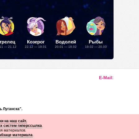
трелец
Козерог
Водолей
Рыбы
11 — 21.12
22.12 — 19.01
20.01 — 18.02
19.02 — 20.03
E-Mail:
ь Луганска".
и на наш сайт.
ых систем гиперссылка
.
ия материалов.
 абзаце материала
.