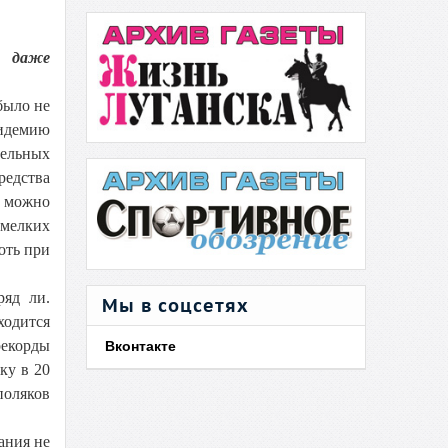
» даже
было не
пидемию
тельных
средства
е можно
 мелких
оть при
ряд ли.
Мы в соцсетях
ходится
рекорды
Вконтакте
ку в 20
поляков
ания не