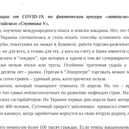
нации от COVID-19, но фактическая цензура «заткнула
сийского «Спутника V».
 изучение международного опыта и поиски вакцины. Нет, это 
 Украина спохватилась и стала искать способы остановить э
убы, покатушки на лыжах в Буковеле, работа торгово-развлека
е для всех, а только для тех, у кого на счету в банке имеются 
агнать в “локдаун”, при которых в одном и том же супермаркет
ски нельзя носки или трусы. Особенно трагичная судьба у
 десяток лет – рынки. Герегам в “Эпицентре” торговать можно х
а сотен гривен – удачный день, категорически нельзя.
рантин, который планируют отменить 16 апреля. Но это – в
в топ самых неблагополучных по развитию инфекции стран. На
нских гастарбайтеров. На Украине первые дни апреля бьют анти
ее 400 человек. Суточный прирост заболевших превысил отмет
х каникул, когда заробитчане вернутся на свою вторую родину, 
ито немногим более 100 тысяч граждан. Если темпы вакциниров