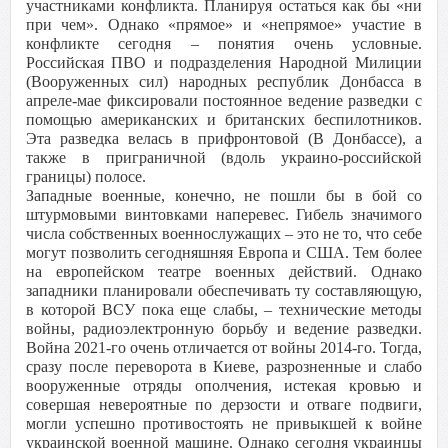
участниками конфликта. Планируя остаться как бы «ни
при чем». Однако «прямое» и «непрямое» участие в
конфликте сегодня – понятия очень условные.
Российская ПВО и подразделения Народной Милиции
(Вооруженных сил) народных республик Донбасса в
апреле-мае фиксировали постоянное ведение разведки с
помощью американских и британских беспилотников.
Эта разведка велась в прифронтовой (В Донбассе), а
также в приграничной (вдоль украино-российской
границы) полосе.
Западные военные, конечно, не пошли бы в бой со
штурмовыми винтовками наперевес. Гибель значимого
числа собственных военнослужащих – это не то, что себе
могут позволить сегодняшняя Европа и США. Тем более
на европейском театре военных действий. Однако
западники планировали обеспечивать ту составляющую,
в которой ВСУ пока еще слабы, – технические методы
войны, радиоэлектронную борьбу и ведение разведки.
Война 2021-го очень отличается от войны 2014-го. Тогда,
сразу после переворота в Киеве, разрозненные и слабо
вооруженные отряды ополчения, истекая кровью и
совершая невероятные по дерзости и отваге подвиги,
могли успешно противостоять не привыкшей к войне
украинской военной машине. Однако сегодня украинцы