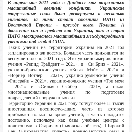
В апреле-мае 2021 года в Донбассе мог разразиться
масштабный военный конфликт. Украинские
вооруженные силы были развернуты в несколько
эшелонов. За ними стояли союзники НАТО из
Восточной Европы – прежде всего, Польша. А
движение сил и средств как Украины, так и стран
НАТО маскировалось масштабными международными
учениями под эгидой США.
Таких учений на территории Украины на 2021 год
запланировано аж восемь. Большая часть приходится на
весну-лето-осень 2021 года. Это украино-американские
учения «Репид Трайдент – 2021», и «Си Бриз – 2021»,
украино-британские учения «Козак Мэйс – 2021» и
«Вориер Вотчер – 2021», украино-румынские учения
«Риверайн – 2021», украино-польские учения «Три меча
– 2021» и «Сильвер Сэйбер – 2021», а также
многонациональные учения по подготовке
подразделений вооруженных сил.
Территорию Украины в 2021 году топчут более 11 тысяч
иностранных военнослужащих, часть из которых
прибывает только на время учений, а часть находится
постоянно, используя как базы учебные центры с
полигонами в Старичах (Львовская область), Широкий
Лан (Николаевская область), военно-морские базы в