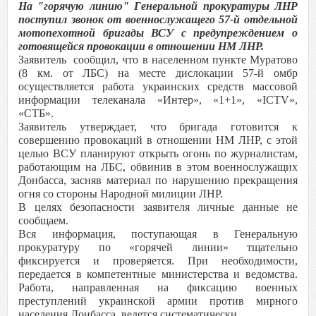
На "горячую линию" Генеральной прокуратуры ЛНР
поступил звонок от военнослужащего 57-й отдельной
мотопехотной бригады ВСУ с предупреждением о
готовящейся провокации в отношении НМ ЛНР.
Заявитель сообщил, что в населенном пункте Муратово
(8 км. от ЛБС) на месте дислокации 57-й омбр
осуществляется работа украинских средств массовой
информации телеканала «Интер», «1+1», «ICTV»,
«СТБ».
Заявитель утверждает, что бригада готовится к
совершению провокаций в отношении НМ ЛНР, с этой
целью ВСУ планируют открыть огонь по журналистам,
работающим на ЛБС, обвинив в этом военнослужащих
Донбасса, засняв материал по нарушению прекращения
огня со стороны Народной милиции ЛНР.
В целях безопасности заявителя личные данные не
сообщаем.
Вся информация, поступающая в Генеральную
прокуратуру по «горячей линии» тщательно
фиксируется и проверяется. При необходимости,
передается в компетентные министерства и ведомства.
Работа, направленная на фиксацию военных
преступлений украинской армии против мирного
населения Донбасса, ведется систематически.